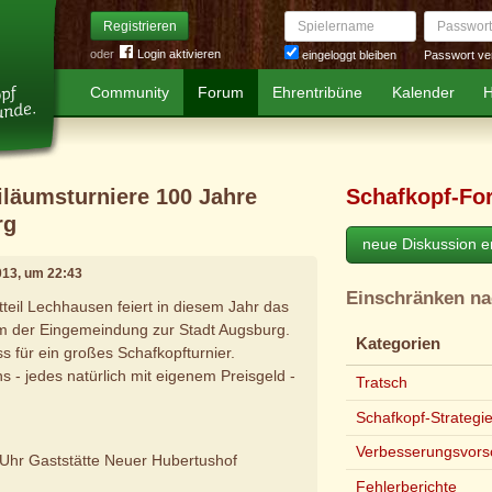
Spielername
Passwort
Registrieren
oder
Login aktivieren
Passwort ve
eingeloggt bleiben
Community
Forum
Ehrentribüne
Kalender
H
iläumsturniere 100 Jahre
Schafkopf-Fo
rg
neue Diskussion er
2013, um 22:43
Einschränken n
teil Lechhausen feiert in diesem Jahr das
um der Eingemeindung zur Stadt Augsburg.
Kategorien
ss für ein großes Schafkopfturnier.
ons - jedes natürlich mit eigenem Preisgeld -
Tratsch
Schafkopf-Strategi
Verbesserungsvors
 Uhr Gaststätte Neuer Hubertushof
Fehlerberichte