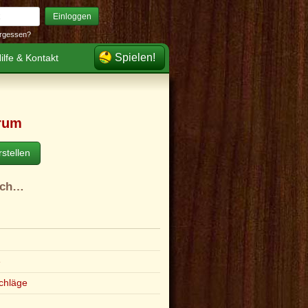
Einloggen
rgessen?
Spielen!
ilfe & Kontakt
rum
stellen
ach…
e
chläge