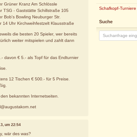
hr Grüner Kranz Am Schlössle
Schafkopf-Turniere
hr TSG - Gaststätte Schillstraße 105
r Bob's Bowling Neuburger Str.
Suche
 14 Uhr Kirchweihfestzelt Klausstraße
jeweils die besten 20 Spieler, wer bereits
natürlich weiter mitspielen und zahlt dann
5.- davon € 5.- als Topf für das Endturnier
ise.
ens 12 Tischen € 500.- für 5 Preise.
ßig.
n den bekannten Internetseiten.
hl@augustakom.net
13, um 22:54
dy, wär des was?