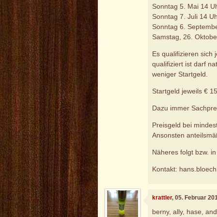
Sonntag 5. Mai 14 U
Sonntag 7. Juli 14 U
Sonntag 6. Septembe
Samstag, 26. Oktober
Es qualifizieren sich 
qualifiziert ist darf 
weniger Startgeld.
Startgeld jeweils € 1
Dazu immer Sachpre
Preisgeld bei mindest
Ansonsten anteilsmä
Näheres folgt bzw. i
Kontakt: hans.bloec
krattler
, 05. Februar 20
berny, ally, hase, an