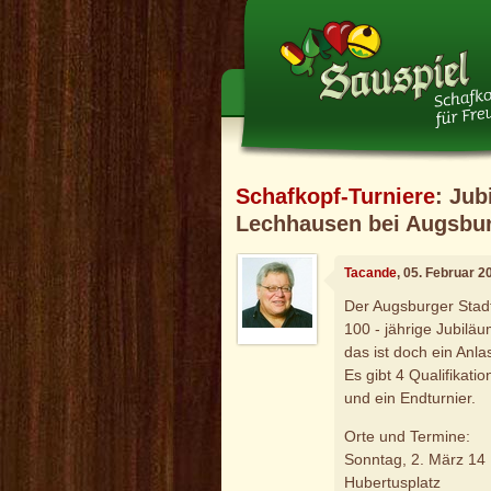
Schafkopf-Turniere
: Jub
Lechhausen bei Augsbu
Tacande
, 05. Februar 
Der Augsburger Stadt
100 - jährige Jubilä
das ist doch ein Anla
Es gibt 4 Qualifikati
und ein Endturnier.
Orte und Termine:
Sonntag, 2. März 14
Hubertusplatz