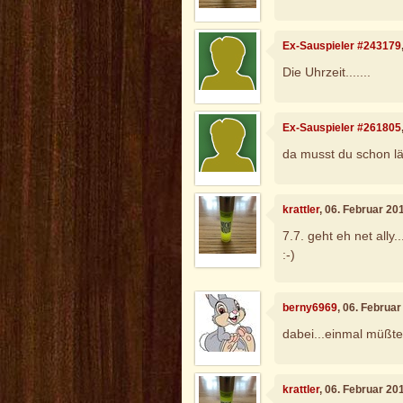
Ex-Sauspieler #243179
Die Uhrzeit.......
Ex-Sauspieler #261805
da musst du schon lä
krattler
, 06. Februar 20
7.7. geht eh net ally...
:-)
berny6969
, 06. Februa
dabei...einmal müßte 
krattler
, 06. Februar 20