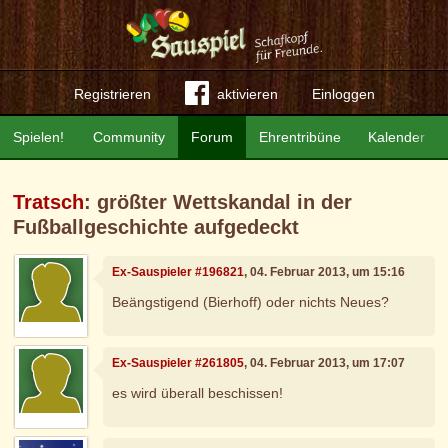
Registrieren
aktivieren
Einloggen
Spielen!
Community
Forum
Ehrentribüne
Kalender
Tratsch
: größter Wettskandal in der
Fußballgeschichte aufgedeckt
Ex-Sauspieler #196821
, 04. Februar 2013, um 15:16
Beängstigend (Bierhoff) oder nichts Neues?
Ex-Sauspieler #261805
, 04. Februar 2013, um 17:07
es wird überall beschissen!