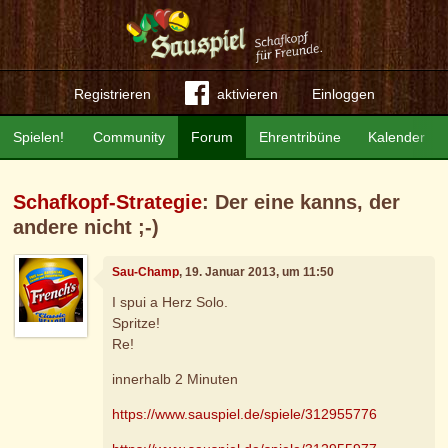
Registrieren
aktivieren
Einloggen
Spielen!
Community
Forum
Ehrentribüne
Kalender
Schafkopf-Strategie
: Der eine kanns, der
andere nicht ;-)
Sau-Champ
, 19. Januar 2013, um 11:50
I spui a Herz Solo.
Spritze!
Re!
innerhalb 2 Minuten
https://www.sauspiel.de/spiele/312955776