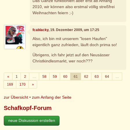
Das Ganze funktioniert aber erst ab Anfang
2010, wir können also erstmal völlig streßfrei
Weihnachten feiern ;-)
fcablacky
, 19. Dezember 2009, um 17:25
Also, ich bin mit unserem "losen Haufen"
eigentlich ganz zufrieden, läuft doch prima so!
Übrigens, ich fahr jetzt auf den Neusässer
Christkindlesmarkt, wer noch???
Zurück
«
1
2
…
58
59
60
61
62
63
64
…
Weiter
169
170
»
zur Übersicht
•
zum Anfang der Seite
Schafkopf-Forum
neue Diskussion erstellen