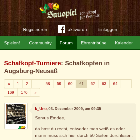
Registrieren
aktivieren
Einloggen
Spielen!
Community
Forum
Ehrentribüne
Kalender
Schafkopf-Turniere
: Schafkopfen in
Augsburg-Neusäß
Zurück
«
1
2
…
58
59
60
61
62
63
64
…
Weiter
169
170
»
k_Uno
, 03. Dezember 2009, um 09:35
Servus Emdee,
da hast du recht, entweder man weiß es oder
mann muss sich hier durch 50 Seiten durchlesen.