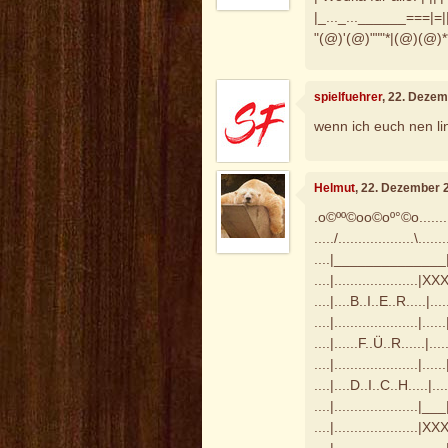
|_..._...______===|=||
"(@)'(@)"""*|(@)(@)*
spielfuehrer
, 22. Deze
wenn ich euch nen lin
Helmut
, 22. Dezember 
.o©ºº©oo©oº°©o.........
...../...................\.......
....|______________|...
....|.....................|XX
....|....B..I..E..R.....|....
....|.....................|.....
....|......F..Ü..R......|....
....|.....................|.....
....|....D..I..C..H.....|....
....|.....................|___
....|.....................|XX