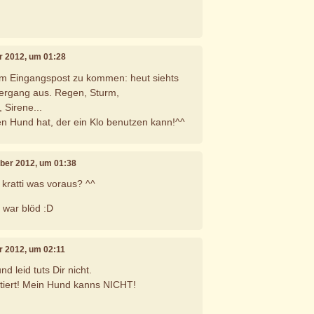
r 2012, um 01:28
m Eingangspost zu kommen: heut siehts
ergang aus. Regen, Sturm,
Sirene...
nen Hund hat, der ein Klo benutzen kann!^^
mber 2012, um 01:38
kratti was voraus? ^^
ch war blöd :D
r 2012, um 02:11
d leid tuts Dir nicht.
retiert! Mein Hund kanns NICHT!