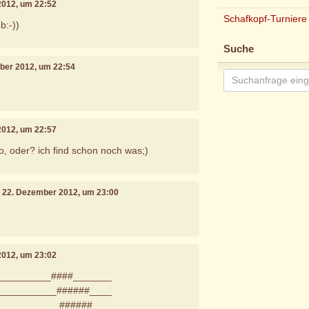
2012, um 22:52
Schafkopf-Turniere
b:-))
Suche
mber 2012, um 22:54
2012, um 22:57
o, oder? ich find schon noch was;)
, 22. Dezember 2012, um 23:00
2012, um 23:02
__________####_______
___________######____
____________######____