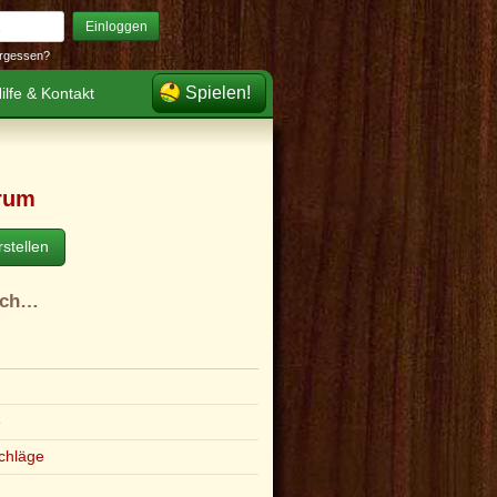
Einloggen
rgessen?
Spielen!
ilfe & Kontakt
rum
stellen
ach…
e
chläge