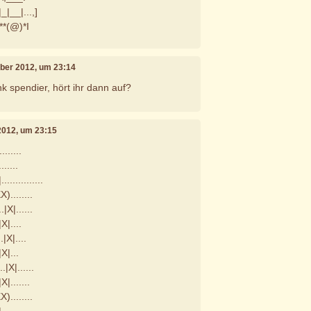
_|__|...,]
**(@)*I
mber 2012, um 23:14
k spendier, hört ihr dann auf?
2012, um 23:15
......
.......
............
XX)........
..|X|......
.|X|....
..|X|....
.|X|...
..|X|......
|X|.......
XX)........