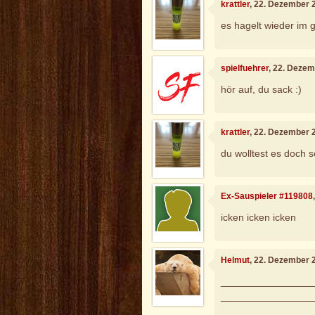
krattler
, 22. Dezember 
es hagelt wieder im g
spielfuehrer
, 22. Deze
hör auf, du sack :)
krattler
, 22. Dezember 
du wolltest es doch s
Ex-Sauspieler #119808
icken icken icken
Helmut
, 22. Dezember 
________________
________________
__ _____________