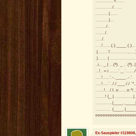
...............Y.......
............../.. ....
...........(......
...........)...
........./..
......../.
…../.
.. ..!.......(.).____.(.)...
.(........'/...............,.....
.)....... | .....................
..i... _.| ...(ª). _ .. (ª)..|
...!.. =.i .......`._.´.......
.....!......'.-..____..-.'.
.....!.....`.././.___././ `*,
.......!..../.I..o.......o.*/.,
........! (_.| ...............|
..............|____.,____|
............. (____.|____
¤¤¤¤¤¤¤¤¤¤¤¤¤¤¤¤
Ex-Sauspieler #119808