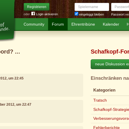
Spielername
Passwort
Registrieren
oder
Login aktivieren
Passwort ve
eingeloggt bleiben
Community
Forum
Ehrentribüne
Kalender
H
ord? ...
Schafkopf-Fo
neue Diskussion er
Einschränken n
2012, um 22:45
Kategorien
Tratsch
mber 2012, um 22:47
Schafkopf-Strategi
Verbesserungsvors
Fehlerberichte