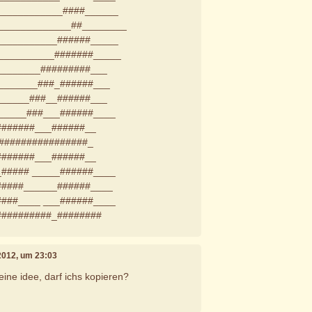
____________####______
______________##________
___________######_____
___________#######_____
________#########___
________###_######___
______###__######___
______###___######____
#######___######__
#################_
#######___######__
_##### _____######____
#####______######____
####____ ___######____
##########_########
2012, um 23:03
eine idee, darf ichs kopieren?