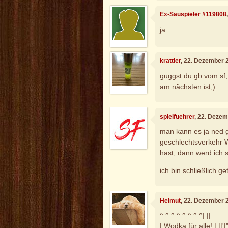
Ex-Sauspieler #119808
ja
krattler
, 22. Dezember 
guggst du gb vom sf, 
am nächsten ist;)
spielfuehrer
, 22. Deze
man kann es ja ned 
geschlechtsverkehr 
hast, dann werd ich 
ich bin schließlich ge
Helmut
, 22. Dezember 
^ ^ ^ ^ ^ ^ ^ ^| ||
| Wodka für alle! | ||'|