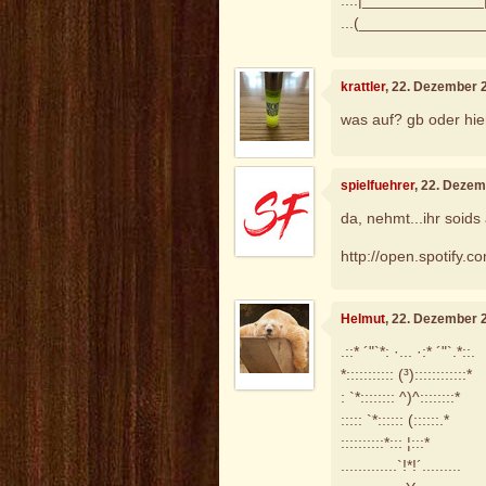
....|______________|....
...(_______________)...
krattler
, 22. Dezember 
was auf? gb oder hie
spielfuehrer
, 22. Deze
da, nehmt...ihr soids
http://open.spotify
Helmut
, 22. Dezember 
.::* ´"`*: ·... ·:* ´"`.*::.
*::::::::::: (³)::::::::::::*
: `*:::::::: ^)^::::::::*
::::: `*:::::: (::::::.*
::::::::::*::: ¦:::*
.............`!*!´.........