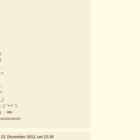
)
I..
...
/.=.
.;.
*;
._).
 .(¨`•.•´¨).
)...`•♥•´.
¤¤¤¤¤¤¤¤¤
, 22. Dezember 2012, um 23:30