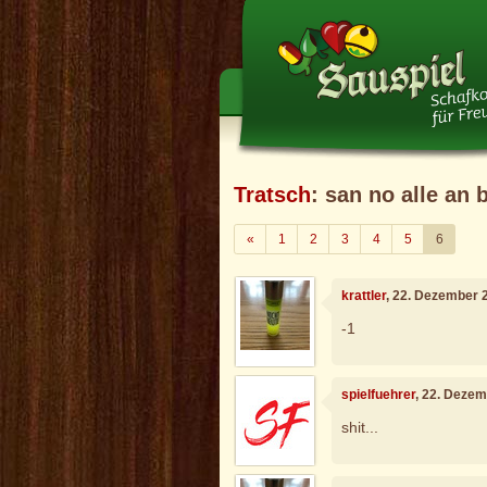
Tratsch
: san no alle an b
Zurück
«
1
2
3
4
5
6
krattler
, 22. Dezember 
-1
spielfuehrer
, 22. Deze
shit...