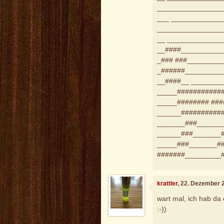
________________
___ ____________
________________
__ _____________
__####__________
_### ###________
_######_________
__####__ _______
_____###########
_____######## ##
______##########
_______###______
______###_______
_____###_______#
#######_________
krattler
, 22. Dezember 
wart mal, ich hab da 
:-))