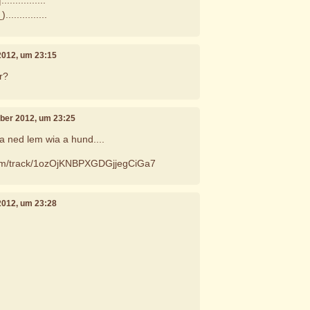
............
............
2012, um 23:15
r?
mber 2012, um 23:25
 a ned lem wia a hund....
.com/track/1ozOjKNBPXGDGjjegCiGa7
2012, um 23:28