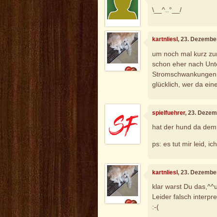
\__^..°__/
kartnliesl
, 23. Dezembe
um noch mal kurz zu
schon eher nach Unt
Stromschwankungen, 
glücklich, wer da ei
spielfuehrer
, 23. Deze
hat der hund da dem 
ps: es tut mir leid, i
kartnliesl
, 23. Dezembe
klar warst Du das,^^un
Leider falsch interp
:-(