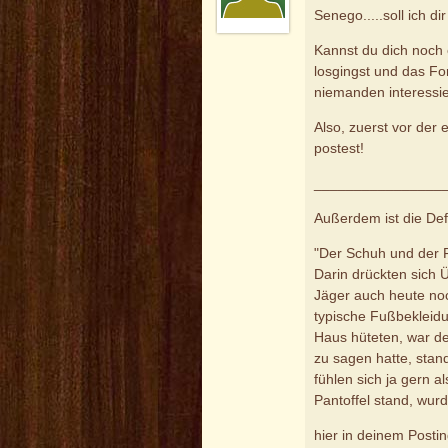
Senego.....soll ich d
Kannst du dich noch 
losgingst und das Fo
niemanden interessie
Also, zuerst vor der
postest!
________________
Außerdem ist die Defi
"Der Schuh und der F
Darin drückten sich 
Jäger auch heute noc
typische Fußbekleidu
Haus hüteten, war de
zu sagen hatte, stan
fühlen sich ja gern 
Pantoffel stand, wurd
hier in deinem Posting 