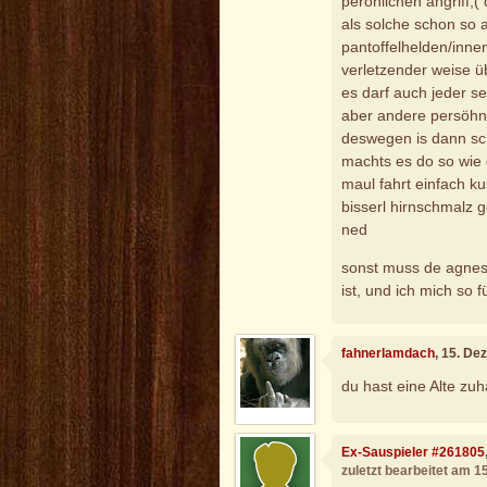
perönlichen angriff,
als solche schon so a
pantoffelhelden/inne
verletzender weise ü
es darf auch jeder s
aber andere persöhnl
deswegen is dann sc
machts es do so wie 
maul fahrt einfach k
bisserl hirnschmalz g
ned
sonst muss de agnes 
ist, und ich mich so f
fahnerlamdach
, 15. D
du hast eine Alte zu
Ex-Sauspieler #261805
zuletzt bearbeitet am 