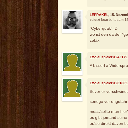
LEPRAKEL
, 15. Dezem
zuletzt bearbeitet am 
"Cyberquak" :D
wo ist den da der "ge
zefäx
Ex-Sauspieler #243179
A bisserl a Widerspruc
Ex-Sauspieler #261805
Bevor er verschwindet 
senego vor ungefähr
muss/sollte man hier
es gibt jemand sein
er/sie direkt davon b