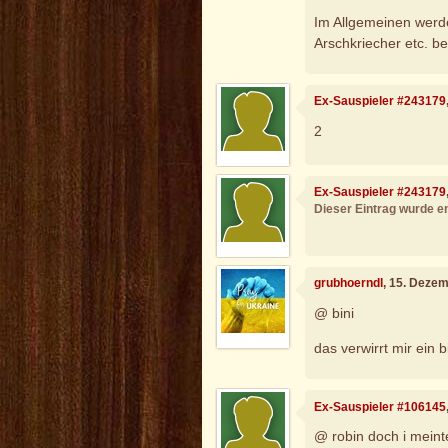
Im Allgemeinen werden
Arschkriecher etc. be
Ex-Sauspieler #243179
2
Ex-Sauspieler #243179
Dieser Eintrag wurde en
grubhoerndl
, 15. Deze
@ bini
das verwirrt mir ein bi
Ex-Sauspieler #106145
@ robin doch i meinte