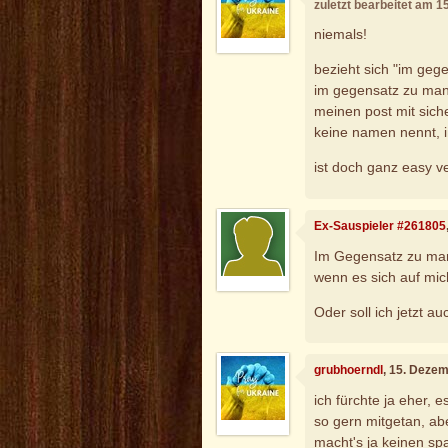
zuletzt bearbeitet am 
niemals!
bezieht sich "im geg
im gegensatz zu man
meinen post mit siche
keine namen nennt,
ist doch ganz easy ve
Ex-Sauspieler #261805
Im Gegensatz zu man
wenn es sich auf mic
Oder soll ich jetzt 
grubhoerndl
, 15. Deze
ich fürchte ja eher, e
so gern mitgetan, ab
macht's ja keinen spa