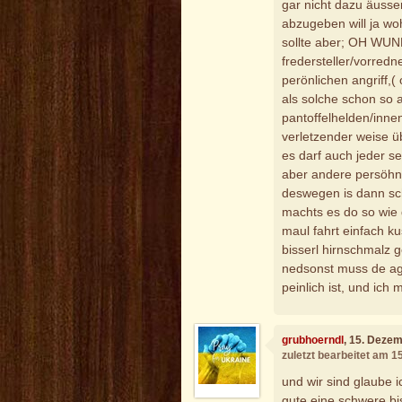
gar nicht dazu äusse
abzugeben will ja wo
sollte aber; OH WUND
fredersteller/vorred
perönlichen angriff,
als solche schon so a
pantoffelhelden/inne
verletzender weise ü
es darf auch jeder s
aber andere persöhnl
deswegen is dann sc
machts es do so wie 
maul fahrt einfach k
bisserl hirnschmalz g
nedsonst muss de agn
peinlich ist, und ich 
grubhoerndl
, 15. Deze
zuletzt bearbeitet am 
und wir sind glaube i
gute eine schwere bi