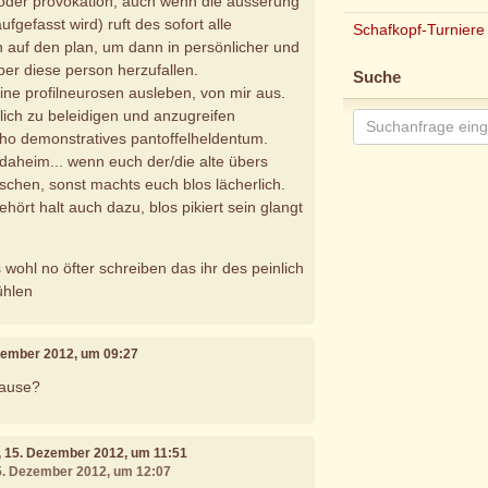
( oder provokation, auch wenn die äusserung
ufgefasst wird) ruft des sofort alle
Schafkopf-Turniere
n auf den plan, um dann in persönlicher und
ber diese person herzufallen.
Suche
eine profilneurosen ausleben, von mir aus.
ich zu beleidigen und anzugreifen
ho demonstratives pantoffelheldentum.
daheim... wenn euch der/die alte übers
uschen, sonst machts euch blos lächerlich.
ehört halt auch dazu, blos pikiert sein glangt
wohl no öfter schreiben das ihr des peinlich
ühlen
ezember 2012, um 09:27
hause?
, 15. Dezember 2012, um 11:51
15. Dezember 2012, um 12:07