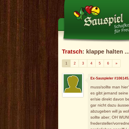
Tratsch
: klappe halten ..
Weiter
1
2
3
4
5
6
»
Ex-Sauspieler #106145
muss/sollte man hier
es gibt jemand sein
er/sie direkt davon b
gar nicht dazu äusse
abzugeben will ja wo
sollte aber; OH WUND
fredersteller/vorred