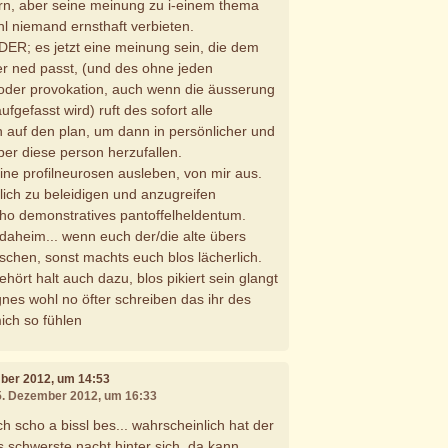
rn, aber seine meinung zu i-einem thema
hl niemand ernsthaft verbieten.
ER; es jetzt eine meinung sein, die dem
ner ned passt, (und des ohne jeden
( oder provokation, auch wenn die äusserung
ufgefasst wird) ruft des sofort alle
n auf den plan, um dann in persönlicher und
ber diese person herzufallen.
eine profilneurosen ausleben, von mir aus.
ich zu beleidigen und anzugreifen
ho demonstratives pantoffelheldentum.
daheim... wenn euch der/die alte übers
uschen, sonst machts euch blos lächerlich.
ehört halt auch dazu, blos pikiert sein glangt
es wohl no öfter schreiben das ihr des
mich so fühlen
mber 2012, um 14:53
15. Dezember 2012, um 16:33
ch scho a bissl bes... wahrscheinlich hat der
s schwerste nacht hinter sich. da kann