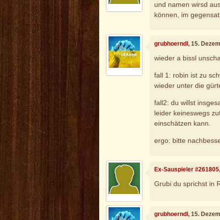
und namen wirsd aus 
können, im gegensat
grubhoerndl
, 15. Deze
wieder a bissl unschar
fall 1: robin ist zu 
wieder unter die gürte
fall2: du willst insge
leider keineswegs zut
einschätzen kann.
ergo: bitte nachbess
Ex-Sauspieler #261805
Grubi du sprichst in 
grubhoerndl
, 15. Deze