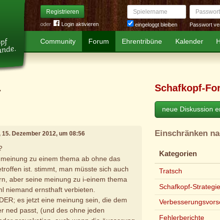
Spielername
Passwort
Registrieren
oder
Login aktivieren
Passwort ve
eingeloggt bleiben
Community
Forum
Ehrentribüne
Kalender
H
.
Schafkopf-Fo
neue Diskussion er
Einschränken n
, 15. Dezember 2012, um 08:56
?
Kategorien
e meinung zu einem thema ab ohne das
etroffen ist. stimmt, man müsste sich auch
Tratsch
rn, aber seine meinung zu i-einem thema
Schafkopf-Strategi
hl niemand ernsthaft verbieten.
ER; es jetzt eine meinung sein, die dem
Verbesserungsvors
ner ned passt, (und des ohne jeden
Fehlerberichte