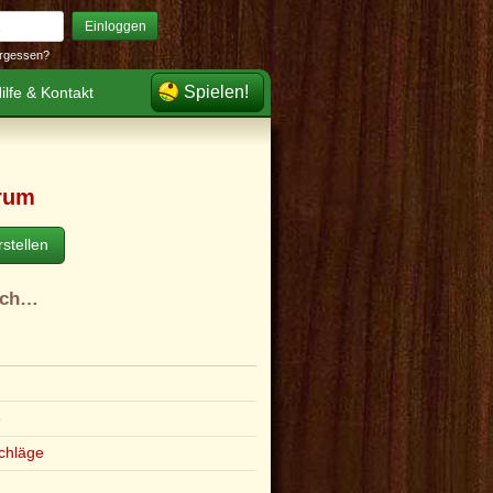
Einloggen
rgessen?
Spielen!
ilfe & Kontakt
rum
stellen
ach…
e
chläge