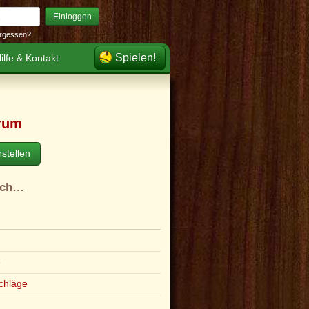
Einloggen
rgessen?
Spielen!
ilfe & Kontakt
rum
stellen
ach…
e
chläge