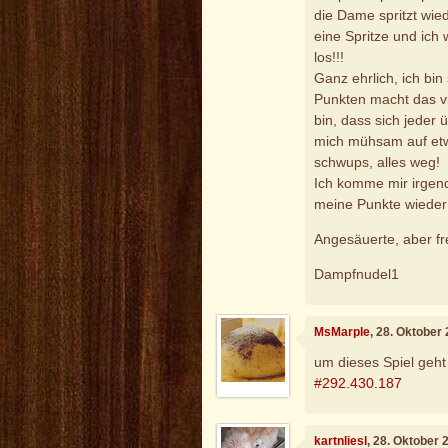
die Dame spritzt wie
eine Spritze und ich
los!!!
Ganz ehrlich, ich bin
Punkten macht das vie
bin, dass sich jeder
mich mühsam auf etw
schwups, alles weg!
Ich komme mir irgend
meine Punkte wieder
Angesäuerte, aber f
Dampfnudel1
MsMarple
, 28. Oktober
um dieses Spiel geht
#292.430.187
kartnliesl
, 28. Oktober