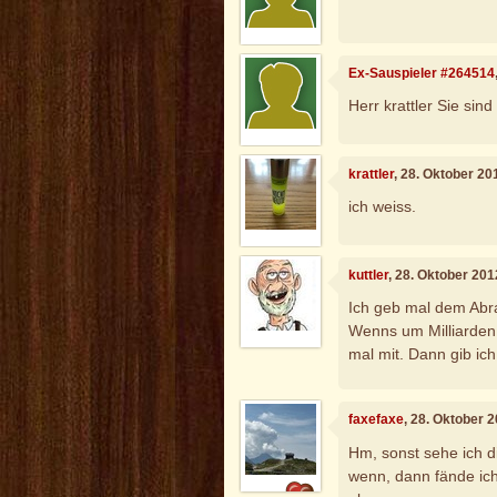
Ex-Sauspieler #264514
Herr krattler Sie sind 
krattler
, 28. Oktober 20
ich weiss.
kuttler
, 28. Oktober 20
Ich geb mal dem Abr
Wenns um Milliarden 
mal mit. Dann gib ic
faxefaxe
, 28. Oktober 
Hm, sonst sehe ich di
wenn, dann fände ich