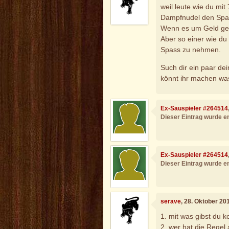
weil leute wie du mit
Dampfnudel den Spa
Wenn es um Geld geh
Aber so einer wie du 
Spass zu nehmen.
Such dir ein paar de
könnt ihr machen was 
Ex-Sauspieler #264514
Dieser Eintrag wurde en
Ex-Sauspieler #264514
Dieser Eintrag wurde en
serave
, 28. Oktober 20
1. mit was gibst du k
2. wer hat die Regel 