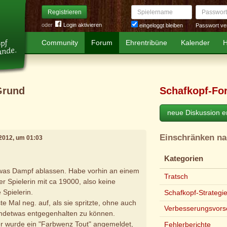
Spielername
Passwort
Registrieren
oder
Login aktivieren
Passwort ve
eingeloggt bleiben
Community
Forum
Ehrentribüne
Kalender
H
Grund
Schafkopf-Fo
neue Diskussion er
Einschränken n
 2012, um 01:03
Kategorien
etwas Dampf ablassen. Habe vorhin an einem
Tratsch
ner Spielerin mit ca 19000, also keine
 Spielerin.
Schafkopf-Strategi
ste Mal neg. auf, als sie spritzte, ohne auch
Verbesserungsvors
endetwas entgegenhalten zu können.
er wurde ein "Farbwenz Tout" angemeldet,
Fehlerberichte