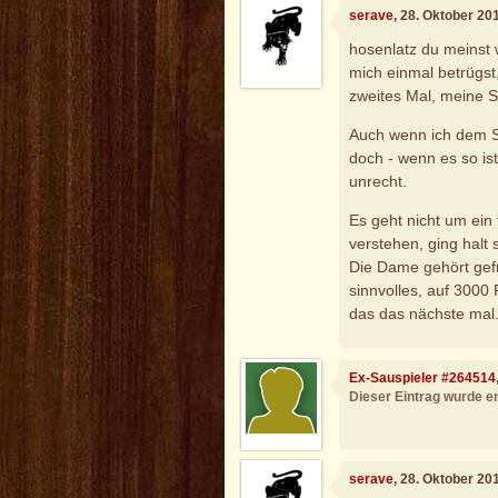
serave
, 28. Oktober 20
hosenlatz du meinst 
mich einmal betrügst
zweites Mal, meine S
Auch wenn ich dem S
doch - wenn es so is
unrecht.
Es geht nicht um ein
verstehen, ging halt s
Die Dame gehört gefr
sinnvolles, auf 3000 
das das nächste mal
Ex-Sauspieler #264514
Dieser Eintrag wurde en
serave
, 28. Oktober 20