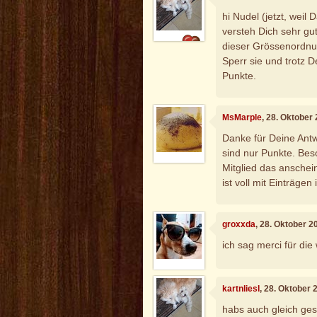
hi Nudel (jetzt, weil
versteh Dich sehr gu
dieser Grössenordnun
Sperr sie und trotz 
Punkte.
MsMarple
, 28. Oktober
Danke für Deine Antw
sind nur Punkte. Beso
Mitglied das ansche
ist voll mit Einträgen
groxxda
, 28. Oktober 2
ich sag merci für die
kartnliesl
, 28. Oktober
habs auch gleich ges