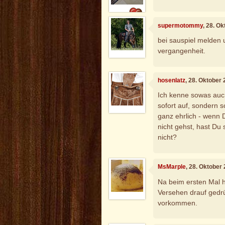
supermotommy
, 28. O
bei sauspiel melden u
vergangenheit.
hosenlatz
, 28. Oktober
Ich kenne sowas auc
sofort auf, sondern 
ganz ehrlich - wenn
nicht gehst, hast Du
nicht?
MsMarple
, 28. Oktober
Na beim ersten Mal ha
Versehen drauf gedrü
vorkommen.