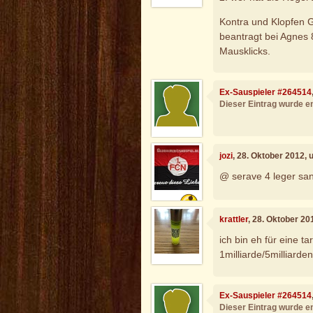
Kontra und Klopfen 
beantragt bei Agnes 8
Mausklicks.
Ex-Sauspieler #264514
Dieser Eintrag wurde en
jozi
, 28. Oktober 2012,
@ serave 4 leger san 
krattler
, 28. Oktober 20
ich bin eh für eine ta
1milliarde/5milliarde
Ex-Sauspieler #264514
Dieser Eintrag wurde en