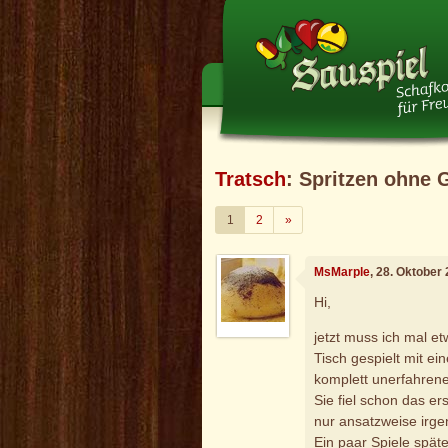
Tratsch
: Spritzen ohne 
Weiter
1
2
»
MsMarple
, 28. Oktober
Hi,
jetzt muss ich mal 
Tisch gespielt mit ei
komplett unerfahrene
Sie fiel schon das er
nur ansatzweise irg
Ein paar Spiele spät