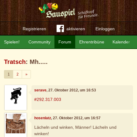
Registrieren
aktivieren
Einloggen
Spielen!
Community
Forum
Ehrentribüne
Kalender
Tratsch
: Mh.....
Weiter
1
2
»
serave
, 27. Oktober 2012, um 16:53
#292.317.003
hosenlatz
, 27. Oktober 2012, um 16:57
Lächeln und winken, Männer! Lächeln und
winken!