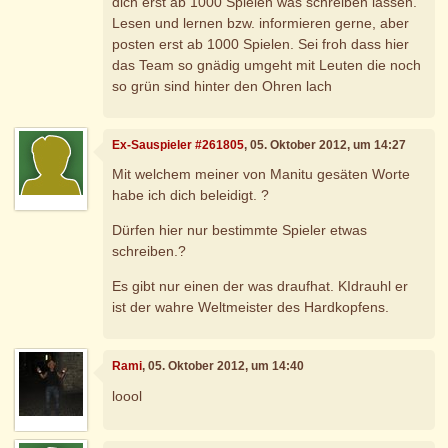
dich erst ab 1000 Spielen was schreiben lassen.
Lesen und lernen bzw. informieren gerne, aber
posten erst ab 1000 Spielen. Sei froh dass hier
das Team so gnädig umgeht mit Leuten die noch
so grün sind hinter den Ohren lach
Ex-Sauspieler #261805
, 05. Oktober 2012, um 14:27
Mit welchem meiner von Manitu gesäten Worte
habe ich dich beleidigt. ?
Dürfen hier nur bestimmte Spieler etwas
schreiben.?
Es gibt nur einen der was draufhat. KIdrauhl er
ist der wahre Weltmeister des Hardkopfens.
Rami
, 05. Oktober 2012, um 14:40
loool