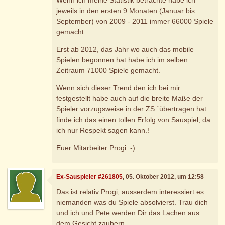
jeweils in den ersten 9 Monaten (Januar bis
September) von 2009 - 2011 immer 66000 Spiele
gemacht.
Erst ab 2012, das Jahr wo auch das mobile
Spielen begonnen hat habe ich im selben
Zeitraum 71000 Spiele gemacht.
Wenn sich dieser Trend den ich bei mir
festgestellt habe auch auf die breite Maße der
Spieler vorzugsweise in der ZS ´übertragen hat
finde ich das einen tollen Erfolg von Sauspiel, da
ich nur Respekt sagen kann.!
Euer Mitarbeiter Progi :-)
Ex-Sauspieler #261805
, 05. Oktober 2012, um 12:58
Das ist relativ Progi, ausserdem interessiert es
niemanden was du Spiele absolvierst. Trau dich
und ich und Pete werden Dir das Lachen aus
dem Gesicht zaubern.