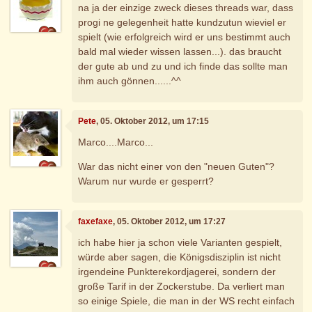
na ja der einzige zweck dieses threads war, dass
progi ne gelegenheit hatte kundzutun wieviel er
spielt (wie erfolgreich wird er uns bestimmt auch
bald mal wieder wissen lassen...). das braucht
der gute ab und zu und ich finde das sollte man
ihm auch gönnen......^^
Pete
, 05. Oktober 2012, um 17:15
Marco....Marco...
War das nicht einer von den "neuen Guten"?
Warum nur wurde er gesperrt?
faxefaxe
, 05. Oktober 2012, um 17:27
ich habe hier ja schon viele Varianten gespielt,
würde aber sagen, die Königsdisziplin ist nicht
irgendeine Punkterekordjagerei, sondern der
große Tarif in der Zockerstube. Da verliert man
so einige Spiele, die man in der WS recht einfach