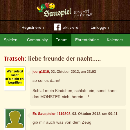
Registrieren
aktivieren
Einloggen
Spielen!
Community
Forum
Ehrentribüne
Kalender
Tratsch
: liebe freunde der nacht.....
joerg1810
, 02. Oktober 2012, um 23:03
so sei es dann!
Schlaf mein Kindchen, schlafe ein, sonst kann
das MONSTER nicht herein... !
Ex-Sauspieler #119808
, 03. Oktober 2012, um 00:41
gib mir auch was von dem Zeug