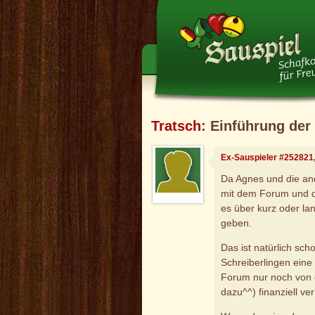
Tratsch
: Einführung de
Ex-Sauspieler #252821
Da Agnes und die and
mit dem Forum und d
es über kurz oder la
geben.
Das ist natürlich sc
Schreiberlingen eine
Forum nur noch von e
dazu^^) finanziell ver