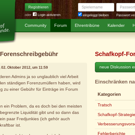
Spielername
Passwort
Registrieren
oder
Login aktivieren
Passwort ve
eingeloggt bleiben
Community
Forum
Ehrentribüne
Kalender
H
r Forenschreibgebühr
Schafkopf-Fo
neue Diskussion er
, 02. Oktober 2012, um 11:59
eren Admins ja so unglaublich viel Arbeit
Einschränken n
en ständigen Forenzumüllern haben, wird
ng zu einer Gebühr für Einträge im Forum
Kategorien
Tratsch
hon ein Problem, da es doch bei den meisten
 begrenzte Liquidität gibt und so dann das
Schafkopf-Strategi
in paar Fredjunkies (ich gehör auch
Verbesserungsvors
kraftbar ist.
Fehlerberichte