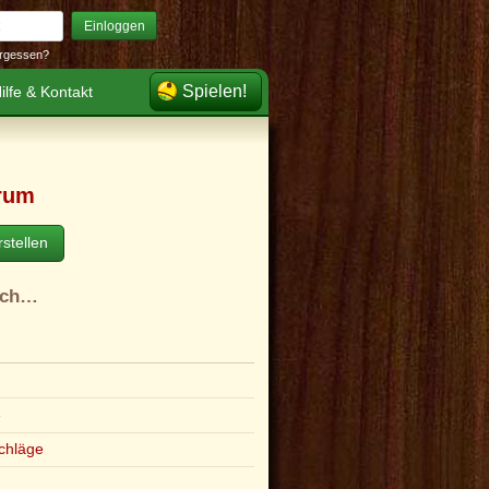
Einloggen
rgessen?
Spielen!
ilfe & Kontakt
rum
stellen
ach…
e
chläge