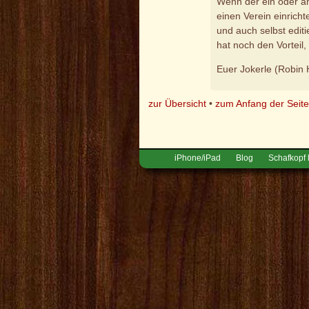
Wenn der ein oder a
einen Verein einrich
und auch selbst editi
hat noch den Vorteil,
Euer Jokerle (Robin 
zur Übersicht
•
zum Anfang der Seit
iPhone/iPad
Blog
Schafkopf 