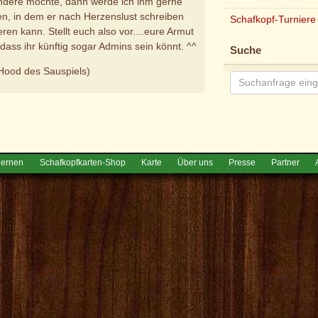
ndere möchte, dann werde ich ihm gerne
ten, in dem er nach Herzenslust schreiben
Schafkopf-Turniere
eren kann. Stellt euch also vor....eure Armut
 dass ihr künftig sogar Admins sein könnt. ^^
Suche
Hood des Sauspiels)
e
lernen
Schafkopfkarten-Shop
Karte
Über uns
Presse
Partner