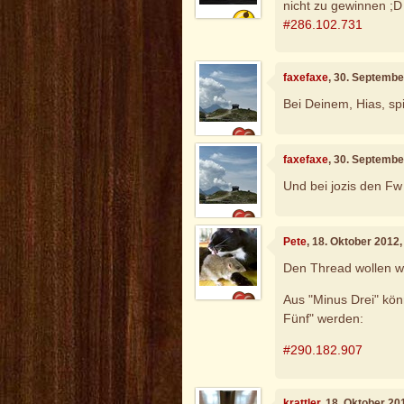
nicht zu gewinnen ;D
#286.102.731
faxefaxe
, 30. Septembe
Bei Deinem, Hias, spi
faxefaxe
, 30. Septembe
Und bei jozis den Fw
Pete
, 18. Oktober 2012
Den Thread wollen wi
Aus "Minus Drei" kön
Fünf" werden:
#290.182.907
krattler
, 18. Oktober 20