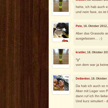
hehe, ich hab auch ei
und nein faxe, es ist 
Pete
, 18. Oktober 2012
Aber das Grassolo an
ausgelassen... ;-)
krattler
, 18. Oktober 20
*g*
von dem war ja keine 
Deibenker
, 18. Oktober
Da hab ich auch so n 
Aber mit Leger von 
dann ruf ich Ihn lieber
Und kurz simuliert - d