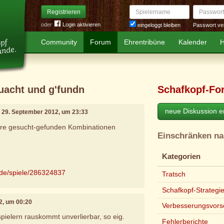
Spielername
Passwort
Registrieren
oder
Login aktivieren
Passwort ve
eingeloggt bleiben
Community
Forum
Ehrentribüne
Kalender
H
uacht und g'fundn
Schafkopf-Fo
neue Diskussion er
, 29. September 2012, um 23:33
re gesucht-gefunden Kombinationen
Einschränken n
Kategorien
.de/spiele/286324837
Tratsch
Schafkopf-Strategi
2, um 00:20
Verbesserungsvors
pielern rauskommt unverlierbar, so eig.
Fehlerberichte