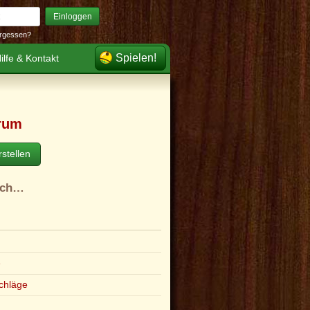
Einloggen
rgessen?
Spielen!
ilfe & Kontakt
rum
stellen
ach…
e
chläge