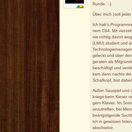
Runde. :-)
Über mich (soll jeder
Ich hab's Programmie
nem C64. Mit vierze
nie richtig davon w
(LMU) studiert und 
Technologiemenagem
geleckt und über den 
geraten als Mitgründe
beschäftigt und verd
kam dann nachts die
Schafkopf, bist dabei
Außer Sauspiel und d
kriege beim Kieser ne
gern Klavier. Im Som
anzutreffen, bei Men
beängstigende Sucht
ich in gewissen Inter
abschwöre.