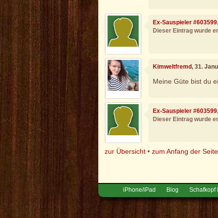
Ex-Sauspieler #603599
Dieser Eintrag wurde en
Kimweltfremd
, 31. Jan
Meine Güte bist du 
Ex-Sauspieler #603599
Dieser Eintrag wurde en
zur Übersicht
•
zum Anfang der Seit
iPhone/iPad
Blog
Schafkopf 