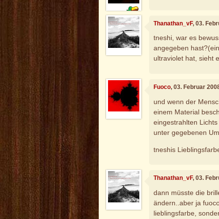
Thanathan_vF
, 03. Feb
tneshi, war es bewuss
angegeben hast?(ein p
ultraviolet hat, sieht
Fuoco
, 03. Februar 200
und wenn der Mensch 
einem Material besch
eingestrahlten Lichts
unter gegebenen Ums
tneshis Lieblingsfarbe
Thanathan_vF
, 03. Feb
dann müsste die bril
ändern..aber ja fuoco.
lieblingsfarbe, sonde