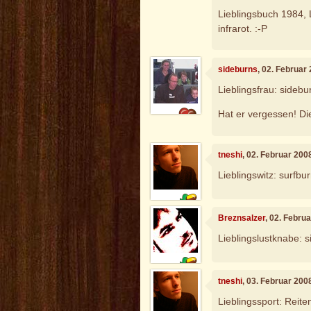
Lieblingsbuch 1984, L
infrarot. :-P
sideburns
, 02. Februar
Lieblingsfrau: sidebu
Hat er vergessen! Dies
tneshi
, 02. Februar 200
Lieblingswitz: surfbu
Breznsalzer
, 02. Febru
Lieblingslustknabe:
tneshi
, 03. Februar 200
Lieblingssport: Reit