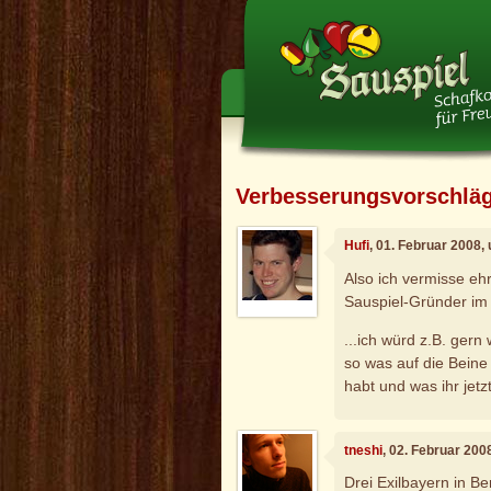
Verbesserungsvorschlä
Hufi
, 01. Februar 2008,
Also ich vermisse eh
Sauspiel-Gründer im 
...ich würd z.B. gern
so was auf die Beine
habt und was ihr jetz
tneshi
, 02. Februar 200
Drei Exilbayern in Be