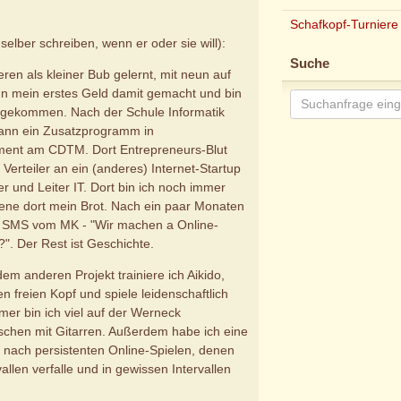
Schafkopf-Turniere
 selber schreiben, wenn er oder sie will):
Suche
ren als kleiner Bub gelernt, mit neun auf
hn mein erstes Geld damit gemacht und bin
eggekommen. Nach der Schule Informatik
dann ein Zusatzprogramm in
ent am CDTM. Dort Entrepreneurs-Blut
Verteiler an ein (anderes) Internet-Startup
r und Leiter IT. Dort bin ich noch immer
iene dort mein Brot. Nach ein paar Monaten
 SMS vom MK - "Wir machen a Online-
?". Der Rest ist Geschichte.
em anderen Projekt trainiere ich Aikido,
n freien Kopf und spiele leidenschaftlich
mer bin ich viel auf der Werneck
schen mit Gitarren. Außerdem habe ich eine
 nach persistenten Online-Spielen, denen
vallen verfalle und in gewissen Intervallen