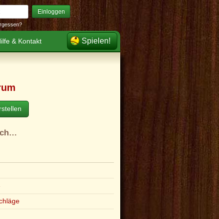
Einloggen
rgessen?
Spielen!
ilfe & Kontakt
rum
stellen
ach…
e
chläge