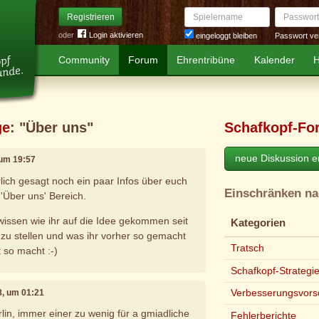
Spielername
Passwort
Registrieren
oder
Login aktivieren
Passwort ve
eingeloggt bleiben
Community
Forum
Ehrentribüne
Kalender
H
ge
: "Über uns"
Schafkopf-Fo
neue Diskussion er
 um 19:57
rlich gesagt noch ein paar Infos über euch
Einschränken n
'Über uns' Bereich.
 wissen wie ihr auf die Idee gekommen seit
Kategorien
 zu stellen und was ihr vorher so gemacht
Tratsch
t so macht :-)
Schafkopf-Strategi
Verbesserungsvors
8, um 01:21
rlin, immer einer zu wenig für a gmiadliche
Fehlerberichte