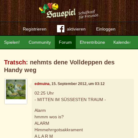
Registrieren
aktivieren
Einloggen
Spielen!
Community
Forum
Ehrentribüne
Kalender
Tratsch
: nehmts dene Volldeppen des
Handy weg
edmuina
, 15. September 2012, um 03:12
02:25 Uhr
- MITTEN IM SÜSSESTEN TRAUM -
Alarm
hmmm wos is?
ALARM
Himmehrrgotsakkrament
A L A R M