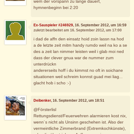
wem der vorspann zu lange dauert,
hymnenbeginn bei 2:20
Ex-Sauspieler #246929
, 16. September 2012, um 16:59
zuletzt bearbeitet am 16. September 2012, um 17:00
i dad de affn den einsatz hoid zoin lassn na hod
a de letzte zeit mitm handy rumdo weil na ko a se
des a zeit lan nimmer leisten weil i glab moi ned
dass der clever gnua war de nummer zum
unterdrückn
andererseits hoff i du kimmst no oft in soichane
situationen weil schreim konnst guad mei liag...
glacht hob i scho :-)
Deibenker
, 16. September 2012, um 18:51
@Försterlisl
Rettungsdienst/Feuerwehren alarmieren kost nix,
wenn´s nicht als Unsinn geschehen ist. Also der
vermeintliche Zimmerbrand (Extremkochkünste),