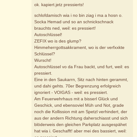
ok. kapiert.jetz pressierts!
schlofdamisch wia i no bin ziag i ma a hosn o.
Socka Hemad und so an schnickschnack
brauchts ned, weil: es pressiert!
Autoschlüssel!
ZEFIX wo is des glump?
Himmeherrgottsakkrament, wo is der verfxxkte
Schlüssel?
Wurscht!
Autoschlüssel vo da Frau backt, und furt, weil: es
pressiert.
Eine in den Saukarrn, Sitz nach hinten gerammt,
und dahi gehts. 70er Begrenzung erfolgreich
ignoriert - VOIGAS - weil: es pressiert.
Am Feuerwehrhaus mit a bisserl Glück und
Geschick, und ebensoviel Müh und Not, grade
noch die Kollission mit am Spetzl verhindert, der
aus der andern Richtung daherschiasst und sich
blöderweis den gleichen Parkplatz ausgespähet
hat wia i. Geschafft! aber mei des bassiert, weil: