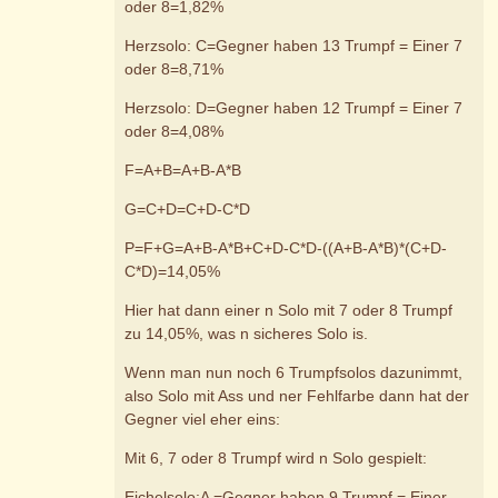
oder 8=1,82%
Herzsolo: C=Gegner haben 13 Trumpf = Einer 7
oder 8=8,71%
Herzsolo: D=Gegner haben 12 Trumpf = Einer 7
oder 8=4,08%
F=A+B=A+B-A*B
G=C+D=C+D-C*D
P=F+G=A+B-A*B+C+D-C*D-((A+B-A*B)*(C+D-
C*D)=14,05%
Hier hat dann einer n Solo mit 7 oder 8 Trumpf
zu 14,05%, was n sicheres Solo is.
Wenn man nun noch 6 Trumpfsolos dazunimmt,
also Solo mit Ass und ner Fehlfarbe dann hat der
Gegner viel eher eins:
Mit 6, 7 oder 8 Trumpf wird n Solo gespielt:
Eichelsolo:A =Gegner haben 9 Trumpf = Einer