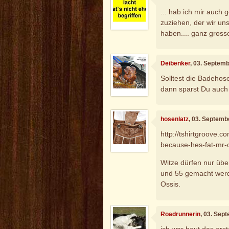
... hab ich mir auch 
zuziehen, der wir un
haben.... ganz grosse
Deibenker
, 03. Septem
Solltest die Badehos
dann sparst Du auch 
hosenlatz
, 03. Septemb
http://tshirtgroove.
because-hes-fat-mr-c
Witze dürfen nur üb
und 55 gemacht werd
Ossis.
Roadrunnerin
, 03. Sep