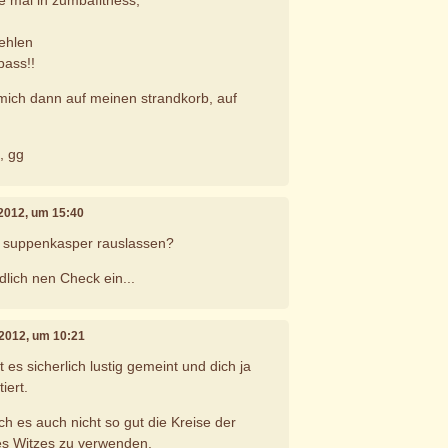
e mal in zumbafitness,
ehlen
pass!!
h mich dann auf meinen strandkorb, auf
p, gg
 2012, um 15:40
 suppenkasper rauslassen?
lich nen Check ein...
 2012, um 10:21
 es sicherlich lustig gemeint und dich ja
iert.
ch es auch nicht so gut die Kreise der
es Witzes zu verwenden.