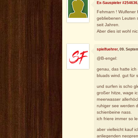
Ex-Sauspieler #254636
Fehmarn ! Wulfener H
gebliebenen Leuten 
seit Jahren.
Aber dies ist wohl nic
spielfuehrer
, 09. Septe
@B-engel:
genau, das hatte ich
bluads wind. gut für s
und surfen is scho gl
großer hitze, wage ic
meerwasser allerhöc
ruhiger see werden 
schienbeine nass.
ich friere immer so l
aber vielleicht kauf 
anliegenden neopre