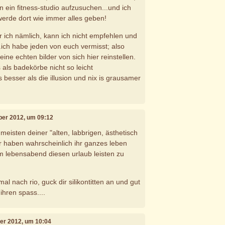
 ein fitness-studio aufzusuchen...und ich
werde dort wie immer alles geben!
r ich nämlich, kann ich nicht empfehlen und
...ich habe jeden von euch vermisst; also
eine echten bilder von sich hier reinstellen.
 als badekörbe nicht so leicht
is besser als die illusion und nix is grausamer
ber 2012, um 09:12
e meisten deiner "alten, labbrigen, ästhetisch
r haben wahrscheinlich ihr ganzes leben
m lebensabend diesen urlaub leisten zu
al nach rio, guck dir silikontitten an und gut
ihren spass....
ber 2012, um 10:04