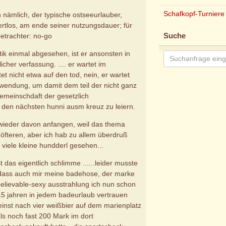
Schafkopf-Turniere
nn nämlich, der typische ostseeurlauber,
ertlos, am ende seiner nutzungsdauer; für
etrachter: no-go
Suche
tik einmal abgesehen, ist er ansonsten in
icher verfassung. .... er wartet im
tet nicht etwa auf den tod, nein, er wartet
wendung, um damit dem teil der nicht ganz
gemeinschdaft der gesetzlich
 den nächsten hunni ausm kreuz zu leiern.
 wieder davon anfangen, weil das thema
 öfteren, aber ich hab zu allem überdruß
iele kleine hundderl gesehen...
t das eigentlich schlimme ......leider musste
, dass auch mir meine badehose, der marke
elievable-sexy ausstrahlung ich nun schon
t 15 jahren in jedem badeurlaub vertrauen
 einst nach vier weißbier auf dem marienplatz
s noch fast 200 Mark im dort