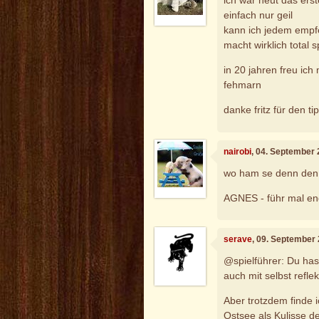
ich war heut das erst
einfach nur geil
kann ich jedem empf
macht wirklich total s
in 20 jahren freu ic
fehmarn
danke fritz für den ti
nairobi
, 04. September
wo ham se denn den
AGNES - führ mal end
serave
, 09. September
@spielführer: Du hast
auch mit selbst reflekt
Aber trotzdem finde i
Ostsee als Kulisse d