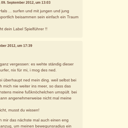
, 09. September 2012, um 13:03
als ... surfen und mit jungen und jung
sportlich beisammen sein einfach ein Traum
ht dein Label Spielführer !!
mber 2012, um 17:39
 ganz vergessen: es wehte ständig dieser
urfer, nix für mi, i mog des ned.
ei überhaupt ned mein ding. weil selbst bei
h mich nie weiter ins meer, so dass das
hstens meine fußknöchelchen umspült. bei
dann angenehmerweise nicht mal meine
eicht, musst du wissen!
ich mir das nächste mal auch einen eng
nanzug, um meinen bewegunsradius ein