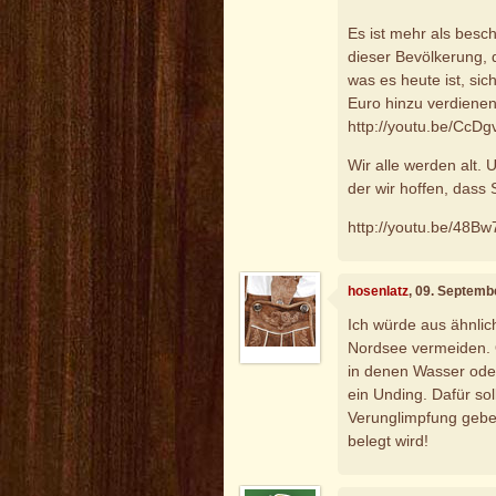
Es ist mehr als besc
dieser Bevölkerung,
was es heute ist, si
Euro hinzu verdienen 
http://youtu.be/CcD
Wir alle werden alt. 
der wir hoffen, dass 
http://youtu.be/48B
hosenlatz
, 09. Septemb
Ich würde aus ähnlic
Nordsee vermeiden. 
in denen Wasser ode
ein Unding. Dafür sol
Verunglimpfung geben
belegt wird!