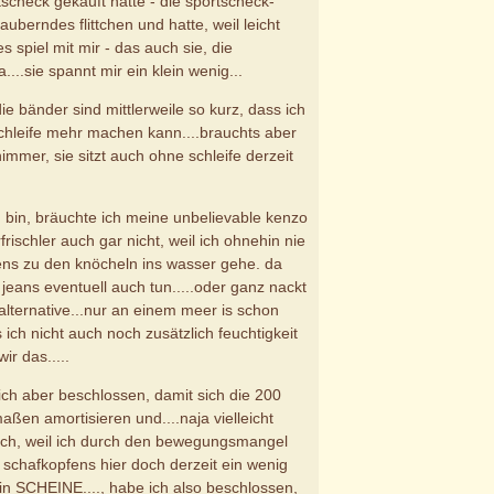
check gekauft hatte - die sportscheck-
auberndes flittchen und hatte, weil leicht
s spiel mit mir - das auch sie, die
....sie spannt mir ein klein wenig...
e bänder sind mittlerweile so kurz, dass ich
chleife mehr machen kann....brauchts aber
immer, sie sitzt auch ohne schleife derzeit
h bin, bräuchte ich meine unbelievable kenzo
rischler auch gar nicht, weil ich ohnehin nie
tens zu den knöcheln ins wasser gehe. da
jeans eventuell auch tun.....oder ganz nackt
alternative...nur an einem meer is schon
ich nicht auch noch zusätzlich feuchtigkeit
ir das.....
 ich aber beschlossen, damit sich die 200
ßen amortisieren und....naja vielleicht
 auch, weil ich durch den bewegungsmangel
schafkopfens hier doch derzeit ein wenig
ein SCHEINE...., habe ich also beschlossen,