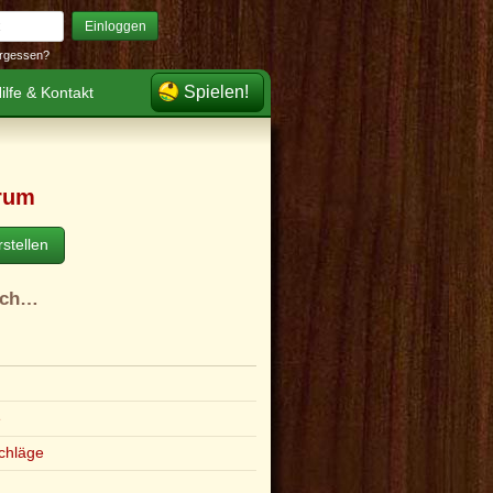
Einloggen
rgessen?
Spielen!
ilfe & Kontakt
rum
stellen
ach…
e
chläge