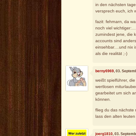
in den nächsten tagen
versprech euch, ich 
fazit: fehmarn, da wa
noch viel wichtiger:.
zumindest jene, die k
accounts sind anders
einsehbar....und nix 
als die realität ;-)
berny6969
, 03. Septem
weißt spielführer, di
wertlosen miturlaube
gearbeitet um sich a
können.
flieg du das nächste m
lass den alten leuten 
joerg1810
, 03. Septem