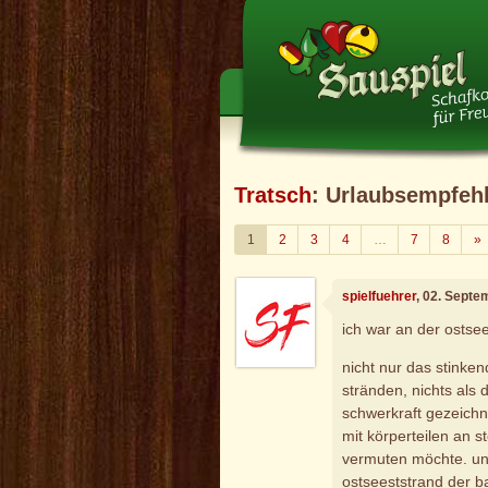
Tratsch
: Urlaubsempfeh
W
1
2
3
4
…
7
8
»
spielfuehrer
, 02. Septe
ich war an der ostsee;
nicht nur das stinke
stränden, nichts als 
schwerkraft gezeichne
mit körperteilen an 
vermuten möchte. und
ostseeststrand der b