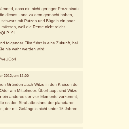
hämend, dass ein nicht geringer Prozentsatz
 die dieses Land zu dem gemacht haben,
ch schwarz mit Putzen und Bügeln ein paar
müssen, weil die Rente nicht reicht.
gvQLP_9I
Und folgender Film führt in eine Zukunft, bei
Sie nie wahr werden wird:
w7veUQo4
er 2012, um 12:00
hen Gründen auch Witze in den Kreisen der
Oder am Mittelmeer. Überhaupt sind Witze,
r ein anderes der vier Elemente vorkommt,
lte es den Straftatbestand der planetaren
, der mit Gefängnis nicht unter 15 Jahren