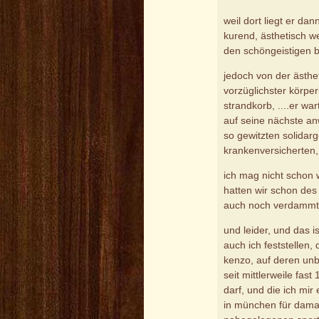
weil dort liegt er da
kurend, ästhetisch w
den schöngeistigen b
jedoch von der ästhe
vorzüglichster körperl
strandkorb, ....er war
auf seine nächste an
so gewitzten solidar
krankenversicherten,
ich mag nicht schon
hatten wir schon des
auch noch verdammt v
und leider, und das is
auch ich feststellen
kenzo, auf deren unb
seit mittlerweile fas
darf, und die ich mir
in münchen für damal