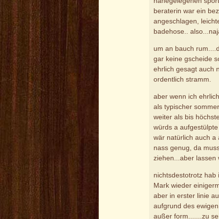
nahegelegenen sports
beraterin war ein bez
angeschlagen, leichte
badehose.. also...naja
um an bauch rum....di
gar keine gscheide s
ehrlich gesagt auch n
ordentlich stramm.
aber wenn ich ehrlic
als typischer sommerf
weiter als bis höchs
würds a aufgestülpte 
wär natürlich auch a 
nass genug, da muss 
ziehen...aber lassen w
nichtsdestotrotz hab
Mark wieder einigerma
aber in erster linie
aufgrund des ewigen 
außer form.......zu s