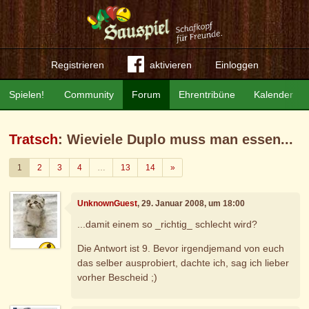
Registrieren
aktivieren
Einloggen
Spielen!
Community
Forum
Ehrentribüne
Kalender
Tratsch
: Wieviele Duplo muss man essen...
Weiter
1
2
3
4
…
13
14
»
UnknownGuest
, 29. Januar 2008, um 18:00
...damit einem so _richtig_ schlecht wird?
Die Antwort ist 9. Bevor irgendjemand von euch
das selber ausprobiert, dachte ich, sag ich lieber
vorher Bescheid ;)