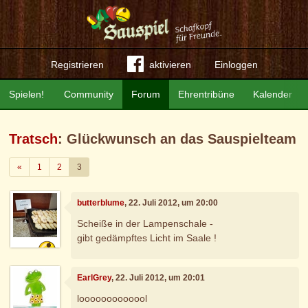
Registrieren
aktivieren
Einloggen
Spielen!
Community
Forum
Ehrentribüne
Kalender
Tratsch
: Glückwunsch an das Sauspielteam
Zurück
«
1
2
3
butterblume
, 22. Juli 2012, um 20:00
Scheiße in der Lampenschale -
gibt gedämpftes Licht im Saale !
EarlGrey
, 22. Juli 2012, um 20:01
looooooooooool