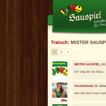
Tratsch
: MISTER SAUSP
Weiter
1
2
»
MISTER-SAUSPIEL
, 24
Ich sag da nix dazu
Trachtenmadl
, 24. Jan
wie viel darf man no