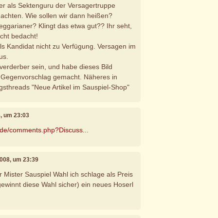
er als Sektenguru der Versagertruppe
achten. Wie sollen wir dann heißen?
eggarianer? Klingt das etwa gut?? Ihr seht,
icht bedacht!
als Kandidat nicht zu Verfügung. Versagen im
aus.
lverderber sein, und habe dieses Bild
en Gegenvorschlag gemacht. Näheres in
gsthreads "Neue Artikel im Sauspiel-Shop"
8, um 23:03
l.de/comments.php?Discuss...
2008, um 23:39
 Mister Sauspiel Wahl ich schlage als Preis
 gewinnt diese Wahl sicher) ein neues Hoserl