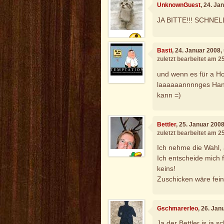
UnknownGuest
, 24. Ja
JA BITTE!!! SCHNELL
Basti
, 24. Januar 2008
zuletzt bearbeitet am 2
und wenn es für a Ho
laaaaaannnnges Hand
kann =)
Bettler
, 25. Januar 200
zuletzt bearbeitet am 2
Ich nehme die Wahl, 
Ich entscheide mich 
keins!
Zuschicken wäre fein,
Gschmarerleo
, 26. Jan
Ja der Bettler is ja 