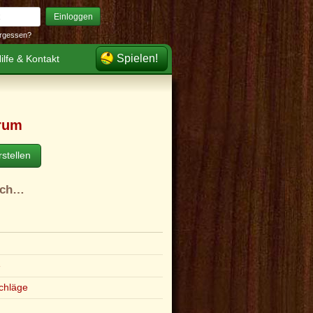
Einloggen
rgessen?
Spielen!
ilfe & Kontakt
rum
stellen
ach…
e
chläge