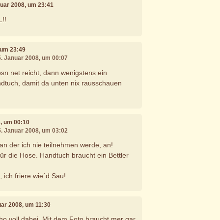
nuar 2008, um 23:41
!!
, um 23:49
5. Januar 2008, um 00:07
sn net reicht, dann wenigstens ein
tuch, damit da unten nix rausschauen
8, um 00:10
5. Januar 2008, um 03:02
an der ich nie teilnehmen werde, an!
für die Hose. Handtuch braucht ein Bettler
 ich friere wie´d Sau!
uar 2008, um 11:30
scho voll dabei. Mit dem Foto braucht mer gar