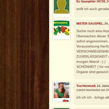
Ex-Sauspieler #6739
, 
wollt ich auch gerad
MISTER-SAUSPIEL
, 24
Suche noch eine Assi
Überwachen dieser W
sofort angenommen.
Voraussetzung hierfür
VERSCHWIEGENHEIT (
ZUVERLÄSSIGKEIT ( k
morgen Abend :-) )
SCHÖNHEIT ( für mich
Organe sind gesund 
Trachtenmadl
, 24. Jan
zuletzt bearbeitet am 2
ich ich ich - bringe a