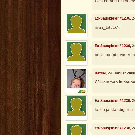
Was kommt als näch
Ex-Sauspieler #1236
, 
miss_tstück?
Ex-Sauspieler #1236
, 
es ist so öde wenn ma
Bettler
, 24. Januar 200
Willkommen in meiner
Ex-Sauspieler #1236
, 
tu ich ja ständig, nur
Ex-Sauspieler #1236
, 