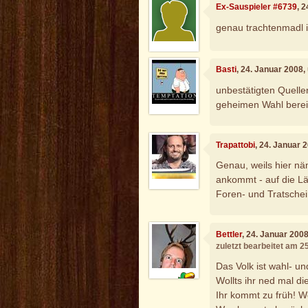
Ex-Sauspieler #6739
, 
genau trachtenmadl ist
Basti
, 24. Januar 2008
unbestätigten Quellen
geheimen Wahl bereit
Trapattobi
, 24. Januar 
Genau, weils hier nä
ankommt - auf die Lä
Foren- und Tratschei
Bettler
, 24. Januar 200
zuletzt bearbeitet am 2
Das Volk ist wahl- u
Wollts ihr ned mal d
Ihr kommt zu früh! W