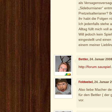
als Versagensversag
„Sideburnianer“ entm
Pretzelsalterianer? B
ihr habt die Folgen n
Ich jedenfalls stehe 
Alltag füllt mich voll 
Will jedoch kein Spie
eingestellt und ein
einem meiner Lieblin
Bettler
, 24. Januar 200
http://forum.sauspie
Feldwebel
, 24. Januar 
Also liebe Macher der
für den Bettler ( der
vor.