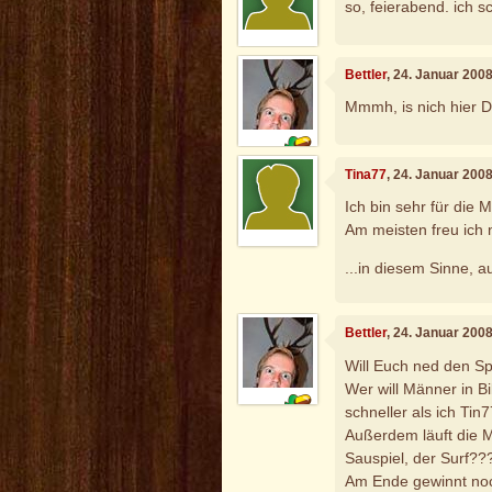
so, feierabend. ich s
Bettler
, 24. Januar 200
Mmmh, is nich hier 
Tina77
, 24. Januar 200
Ich bin sehr für die 
Am meisten freu ich n
...in diesem Sinne, a
Bettler
, 24. Januar 200
Will Euch ned den S
Wer will Männer in Bi
schneller als ich Ti
Außerdem läuft die M
Sauspiel, der Surf??
Am Ende gewinnt noc