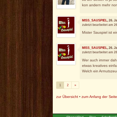
kon andern mehr nom
MISS_SAUSPIEL
, 26. 
zuletzt bearbeitet am 2
Mister Sauspiel ist ei
MISS_SAUSPIEL
, 26. 
zuletzt bearbeitet am 2
Wer auch immer dahin
etwas kreatives einf
Welch ein Armutszeu
Weiter
1
2
»
zur Übersicht
•
zum Anfang der Seit