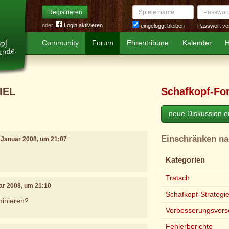
Spielername
Passwort
Registrieren
oder
Login aktivieren
Passwort ve
eingeloggt bleiben
Community
Forum
Ehrentribüne
Kalender
H
IEL
Schafkopf-Fo
neue Diskussion er
Einschränken n
. Januar 2008, um 21:07
Kategorien
Tratsch
uar 2008, um 21:10
Schafkopf-Strategi
minieren?
Verbesserungsvors
Fehlerberichte