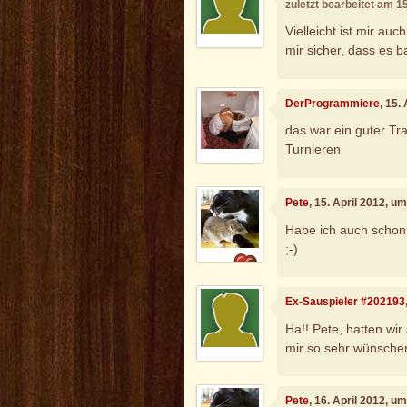
zuletzt bearbeitet am 1
Vielleicht ist mir au
mir sicher, dass es b
DerProgrammiere
, 15.
das war ein guter Tra
Turnieren
Pete
, 15. April 2012, u
Habe ich auch schon öf
;-)
Ex-Sauspieler #202193
Ha!! Pete, hatten wir
mir so sehr wünschen
Pete
, 16. April 2012, u