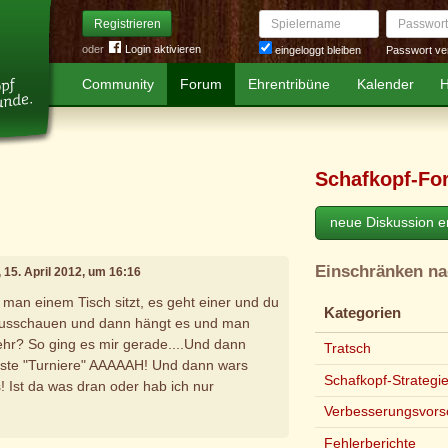
Spielername
Passwort
Registrieren
oder
Login aktivieren
Passwort ve
eingeloggt bleiben
Community
Forum
Ehrentribüne
Kalender
H
Schafkopf-Fo
neue Diskussion er
Einschränken n
, 15. April 2012, um 16:16
man einem Tisch sitzt, es geht einer und du
Kategorien
rausschauen und dann hängt es und man
ehr? So ging es mir gerade....Und dann
Tratsch
eiste "Turniere" AAAAAH! Und dann wars
Schafkopf-Strategi
! Ist da was dran oder hab ich nur
Verbesserungsvors
Fehlerberichte