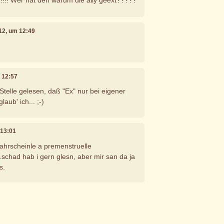
!!!! Wer hat den warum die ally geext?????
012, um 12:49
m 12:57
Stelle gelesen, daß "Ex" nur bei eigener
ub' ich... ;-)
 13:01
ahrscheinle a premenstruelle
schad hab i gern glesn, aber mir san da ja
s.
e