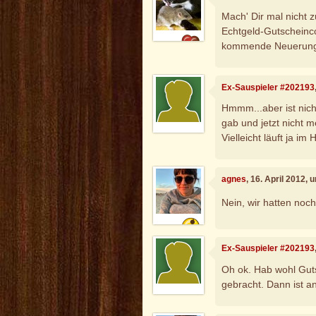
Mach' Dir mal nicht z
Echtgeld-Gutscheincod
kommende Neuerung.
Ex-Sauspieler #202193
Hmmm...aber ist nich
gab und jetzt nicht 
Vielleicht läuft ja im
agnes
, 16. April 2012, 
Nein, wir hatten noc
Ex-Sauspieler #202193
Oh ok. Hab wohl Guts
gebracht. Dann ist a