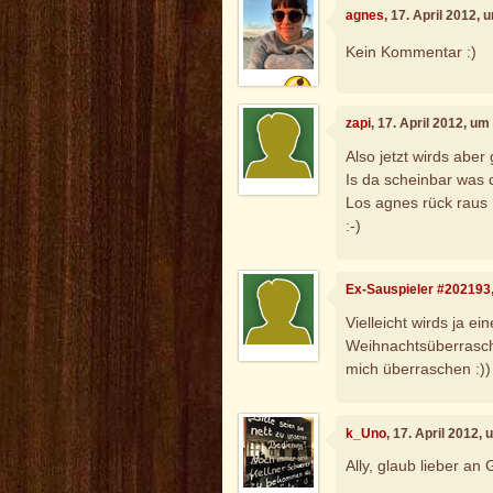
agnes
, 17. April 2012,
Kein Kommentar :)
zapi
, 17. April 2012, um
Also jetzt wirds aber 
Is da scheinbar was 
Los agnes rück raus 
:-)
Ex-Sauspieler #202193
Vielleicht wirds ja e
Weihnachtsüberraschu
mich überraschen :))
k_Uno
, 17. April 2012,
Ally, glaub lieber an 