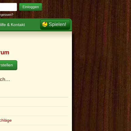
Einloggen
rgessen?
Spielen!
ilfe & Kontakt
rum
stellen
ach…
e
chläge