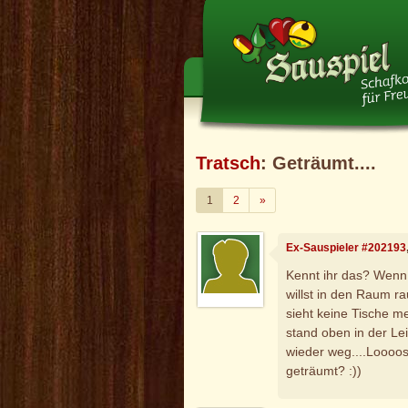
Tratsch
: Geträumt....
Weiter
1
2
»
Ex-Sauspieler #202193
Kennt ihr das? Wenn 
willst in den Raum 
sieht keine Tische m
stand oben in der L
wieder weg....Loooos
geträumt? :))