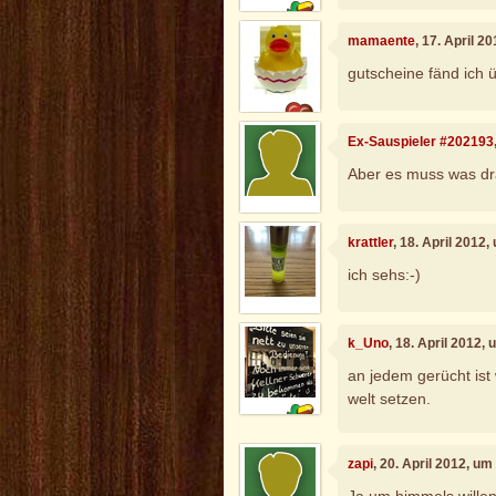
mamaente
, 17. April 2
gutscheine fänd ich ü
Ex-Sauspieler #202193
Aber es muss was dra
krattler
, 18. April 2012
ich sehs:-)
k_Uno
, 18. April 2012,
an jedem gerücht ist 
welt setzen.
zapi
, 20. April 2012, um