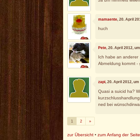
Ja um himmels willen
mamaente
, 20. April 2
huch
Pete
, 20. April 2012, u
Ich habe an anderer 
Abmeldung kommt - gla
zapi
, 20. April 2012, um
Quasi a suicid ha? W
kurzschlusshandlung.
ned bei wünschdirwa
Weiter
1
2
»
zur Übersicht
•
zum Anfang der Seit