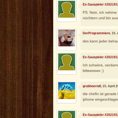
Ex-Sauspieler #202193
PS: Nein, ich nehme 
nüchtern und bin aus
DerProgrammiere
, 15.
des kann jeder beha
Ex-Sauspieler #202193
Ich schwöre, verda
bitteeeeee ;)
grubhoerndl
, 15. April
die chefin ist gerade 
iphone eingeschlagen
Ex-Sauspieler #202193