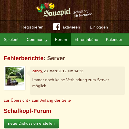
Registrieren
aktivieren
Einloggen
Spielen!
Community
Forum
Ehrentribüne
Kalender
Fehlerberichte
: Server
Zandy
, 23. März 2012, um 14:56
Immer noch keine Verbindung zum Server
möglich
zur Übersicht
•
zum Anfang der Seite
Schafkopf-Forum
neue Diskussion erstellen