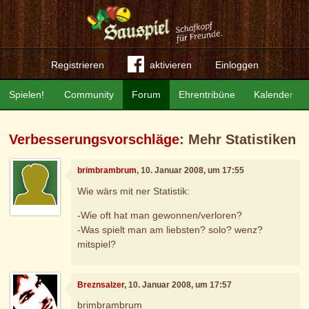
Registrieren
aktivieren
Einloggen
Spielen!
Community
Forum
Ehrentribüne
Kalender
Verbesserungsvorschläge
: Mehr Statistiken
brimbrambrum
, 10. Januar 2008, um 17:55
Wie wärs mit ner Statistik:
-Wie oft hat man gewonnen/verloren?
-Was spielt man am liebsten? solo? wenz?
mitspiel?
Breznsalzer
, 10. Januar 2008, um 17:57
brimbrambrum