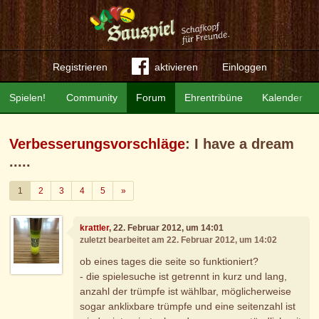
Registrieren
aktivieren
Einloggen
Spielen!
Community
Forum
Ehrentribüne
Kalender
Verbesserungsvorschläge
: I have a dream
.....
Weiter
1
2
3
4
5
»
krattler
, 22. Februar 2012, um 14:01
zuletzt bearbeitet am 22. Februar 2012, um 14:02
ob eines tages die seite so funktioniert?
- die spielesuche ist getrennt in kurz und lang,
anzahl der trümpfe ist wählbar, möglicherweise
sogar anklixbare trümpfe und eine seitenzahl ist