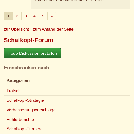
Weiter
1
2
3
4
5
»
zur Übersicht
•
zum Anfang der Seite
Schafkopf-Forum
neue Diskussion erstellen
Einschränken nach…
Kategorien
Tratsch
Schafkopf-Strategie
Verbesserungsvorschläge
Fehlerberichte
Schafkopf-Turniere