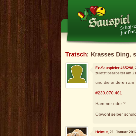
Tratsch
: Krasses Ding, 
Ex-Sauspieler #65298
,
zuletzt bearbeitet am 2
und die anderen am T
#230.070.461
Hammer oder ?
Obwohl selber schuld.
Helmut
, 21. Januar 201