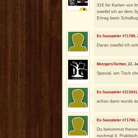
31€ für Karten von l
zweifel ich an dem S
Ertrag beim Schafko
Ex-Sauspieler #71780
,
Daran zweifel ich sch
MetzgersTochter
, 22. 
Special, am Tisch oh
Ex-Sauspieler #213041
achso dann wurde das 
Ex-Sauspieler #71780
,
Du bekommst theoret
nochmal 4. Praktisch