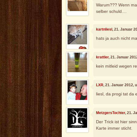
Warum??? Wenn ma au
selber schuld....
kartnliesl
, 21. Januar 
hats ja auch nicht ma
krattler
, 21. Januar 201
kein mitleid wegen re
LXR
, 21. Januar 2012, 
liesl, da progi tat da
MetzgersTochter
, 21. 
Der Trick ist hier si
Karte immer sticht.