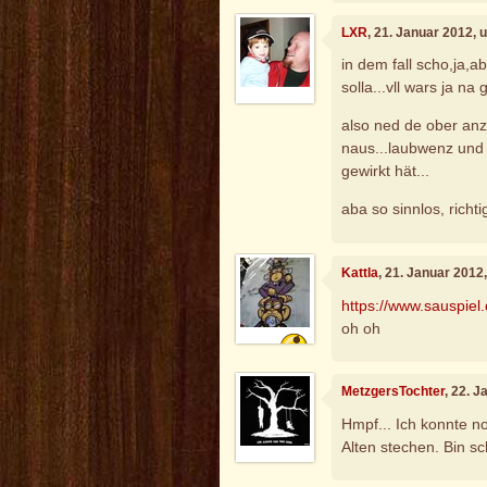
LXR
, 21. Januar 2012, 
in dem fall scho,ja,a
solla...vll wars ja na
also ned de ober an
naus...laubwenz und 
gewirkt hät...
aba so sinnlos, richt
Kattla
, 21. Januar 2012
https://www.sauspiel
oh oh
MetzgersTochter
, 22. 
Hmpf... Ich konnte n
Alten stechen. Bin s