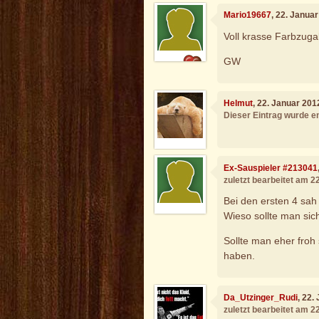
Mario19667
, 22. Janua
Voll krasse Farbzugab
GW
Helmut
, 22. Januar 201
Dieser Eintrag wurde en
Ex-Sauspieler #213041
zuletzt bearbeitet am 2
Bei den ersten 4 sah 
Wieso sollte man sic
Sollte man eher fro
haben.
Da_Utzinger_Rudi
, 22.
zuletzt bearbeitet am 2