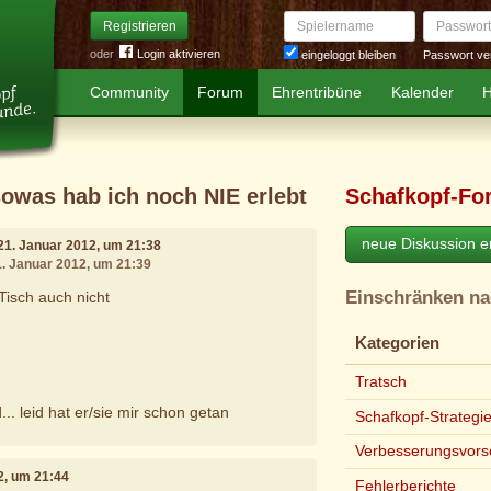
Spielername
Passwort
Registrieren
oder
Login aktivieren
Passwort ve
eingeloggt bleiben
Community
Forum
Ehrentribüne
Kalender
H
sowas hab ich noch NIE erlebt
Schafkopf-Fo
neue Diskussion er
 21. Januar 2012, um 21:38
1. Januar 2012, um 21:39
Einschränken n
isch auch nicht
Kategorien
Tratsch
.. leid hat er/sie mir schon getan
Schafkopf-Strategi
Verbesserungsvors
2, um 21:44
Fehlerberichte