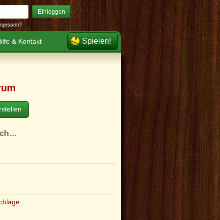
Einloggen
rgessen?
Spielen!
ilfe & Kontakt
rum
stellen
ach…
e
chläge