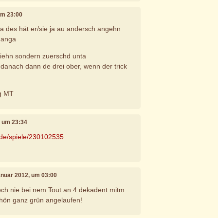
um 23:00
ba des hät er/sie ja au andersch angehn
 ganga
ziehn sondern zuerschd unta
danach dann de drei ober, wenn der trick
ig MT
, um 23:34
.de/spiele/230102535
Januar 2012, um 03:00
och nie bei nem Tout an 4 dekadent mitm
chön ganz grün angelaufen!