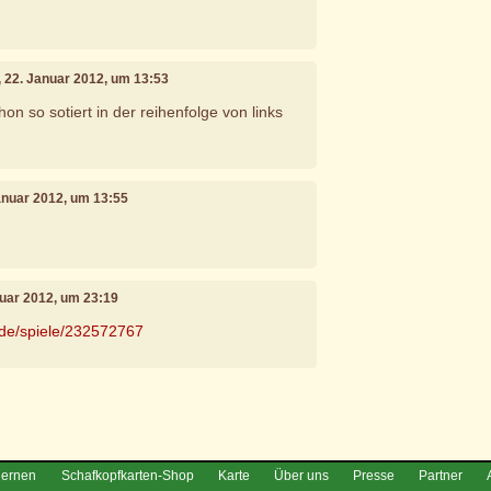
, 22. Januar 2012, um 13:53
n so sotiert in der reihenfolge von links
Januar 2012, um 13:55
nuar 2012, um 23:19
.de/spiele/232572767
e
lernen
Schafkopfkarten-Shop
Karte
Über uns
Presse
Partner