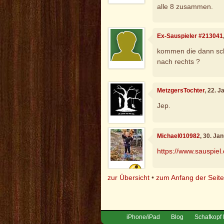
alle 8 zusammen.
Ex-Sauspieler #213041
kommen die dann scho
nach rechts ?
MetzgersTochter
, 22. 
Jep.
Michael010982
, 30. Ja
https://www.sauspiel
zur Übersicht
•
zum Anfang der Seit
iPhone/iPad
Blog
Schafkopf 