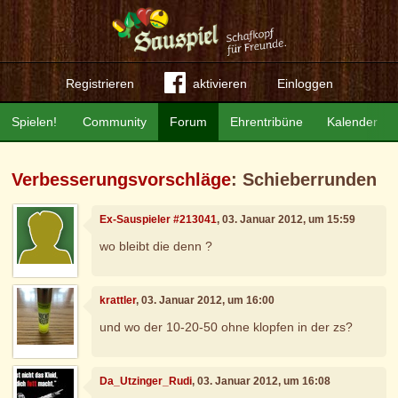
Registrieren
aktivieren
Einloggen
Spielen!
Community
Forum
Ehrentribüne
Kalender
Verbesserungsvorschläge
: Schieberrunden
Ex-Sauspieler #213041
, 03. Januar 2012, um 15:59
wo bleibt die denn ?
krattler
, 03. Januar 2012, um 16:00
und wo der 10-20-50 ohne klopfen in der zs?
Da_Utzinger_Rudi
, 03. Januar 2012, um 16:08