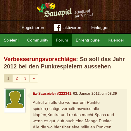
Registrieren
aktivieren
Einloggen
Spielen!
Community
Forum
Ehrentribüne
Kalender
Verbesserungsvorschläge
: So soll das Jahr
2012 bei den Punktespielern aussehen
Weiter
1
2
3
»
Ex-Sauspieler #222341
, 02. Januar 2012, um 08:39
Aufruf an alle die wo hier um Punkte
spielen,richtige verhaltensweise alle
klopfen,Kontra und re das macht Spass und
wenn es gut läuft auch eine Menge Punkte.
Alle die wo hier über eine mille an Punkten