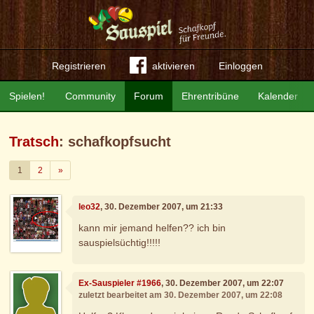
Registrieren
aktivieren
Einloggen
Spielen!
Community
Forum
Ehrentribüne
Kalender
Tratsch
: schafkopfsucht
Weiter
1
2
»
leo32
, 30. Dezember 2007, um 21:33
kann mir jemand helfen?? ich bin
sauspielsüchtig!!!!!
Ex-Sauspieler #1966
, 30. Dezember 2007, um 22:07
zuletzt bearbeitet am 30. Dezember 2007, um 22:08