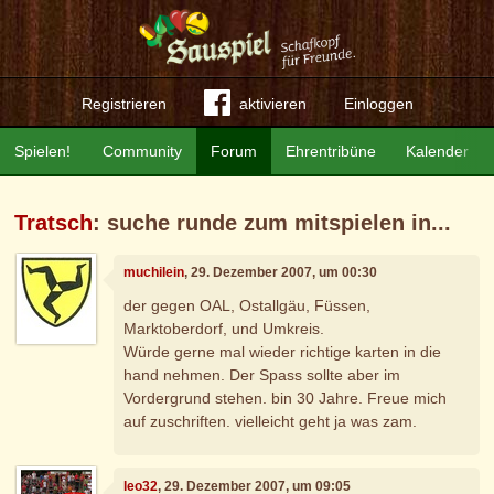
Registrieren
aktivieren
Einloggen
Spielen!
Community
Forum
Ehrentribüne
Kalender
Tratsch
: suche runde zum mitspielen in...
muchilein
, 29. Dezember 2007, um 00:30
der gegen OAL, Ostallgäu, Füssen,
Marktoberdorf, und Umkreis.
Würde gerne mal wieder richtige karten in die
hand nehmen. Der Spass sollte aber im
Vordergrund stehen. bin 30 Jahre. Freue mich
auf zuschriften. vielleicht geht ja was zam.
leo32
, 29. Dezember 2007, um 09:05