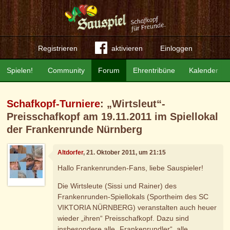
Registrieren
aktivieren
Einloggen
Spielen!
Community
Forum
Ehrentribüne
Kalender
Schafkopf-Turniere
: „Wirtsleut“-
Preisschafkopf am 19.11.2011 im Spiellokal
der Frankenrunde Nürnberg
Altdorfer
, 21. Oktober 2011, um 21:15
Hallo Frankenrunden-Fans, liebe Sauspieler!
Die Wirtsleute (Sissi und Rainer) des
Frankenrunden-Spiellokals (Sportheim des SC
VIKTORIA NÜRNBERG) veranstalten auch heuer
wieder „ihren“ Preisschafkopf. Dazu sind
insbesondere alle „Frankenrundler“, alle