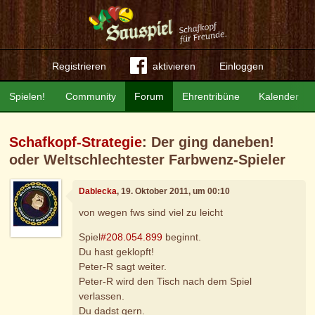
Registrieren
aktivieren
Einloggen
Spielen!
Community
Forum
Ehrentribüne
Kalender
Schafkopf-Strategie
: Der ging daneben!
oder Weltschlechtester Farbwenz-Spieler
Dablecka
, 19. Oktober 2011, um 00:10
von wegen fws sind viel zu leicht
Spiel
#208.054.899
beginnt.
Du hast geklopft!
Peter-R sagt weiter.
Peter-R wird den Tisch nach dem Spiel
verlassen.
Du dadst gern.