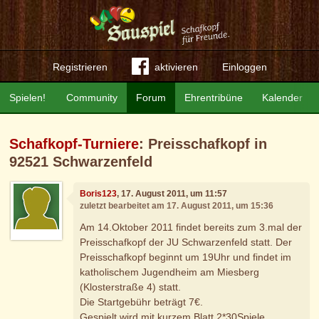
Registrieren
aktivieren
Einloggen
Spielen!
Community
Forum
Ehrentribüne
Kalender
Schafkopf-Turniere
: Preisschafkopf in
92521 Schwarzenfeld
Boris123
, 17. August 2011, um 11:57
zuletzt bearbeitet am 17. August 2011, um 15:36
Am 14.Oktober 2011 findet bereits zum 3.mal der
Preisschafkopf der JU Schwarzenfeld statt. Der
Preisschafkopf beginnt um 19Uhr und findet im
katholischem Jugendheim am Miesberg
(Klosterstraße 4) statt.
Die Startgebühr beträgt 7€.
Gespielt wird mit kurzem Blatt 2*30Spiele.