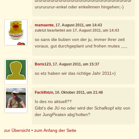
urururururururururururururururururururururururur
ururururur-enkel oder enkelinnen hingehen;-)
mamaente
, 17. August 2011, um 14:43
zuletzt bearbeitet am 17. August 2011, um 14:43
so sans die buben von der ju, immer ihrer zeit
voraus, gut durchgeplant und frohen mutes ,,,,,
Boris123
, 17. August 2011, um 15:37
so etz haben wir das richtige Jahr 2011=)
Facklfotzn
, 10. Oktober 2011, um 21:46
Is des no aktuell??
Gibt's die JU no oder wird der Schafkopf eitz von
der JungPiraten abg'holten?
zur Übersicht
•
zum Anfang der Seite