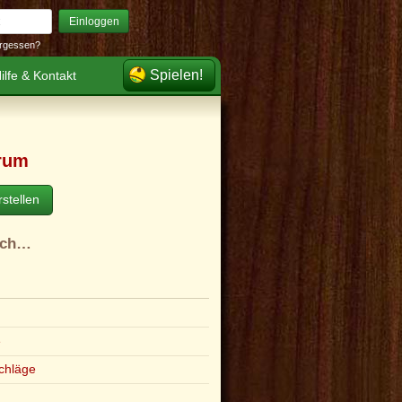
Einloggen
rgessen?
Spielen!
ilfe & Kontakt
rum
stellen
ach…
e
chläge