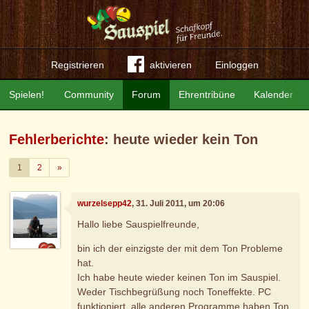
Registrieren
aktivieren
Einloggen
Spielen!
Community
Forum
Ehrentribüne
Kalender
Fehlerberichte
: heute wieder kein Ton
Weiter
1
2
»
wurzelsepp42
, 31. Juli 2011, um 20:06
Hallo liebe Sauspielfreunde,
bin ich der einzigste der mit dem Ton Probleme
hat.
Ich habe heute wieder keinen Ton im Sauspiel.
Weder Tischbegrüßung noch Toneffekte. PC
funktioniert, alle anderen Programme haben Ton.