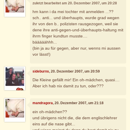
zuletzt bearbeitet am 20. Dezember 2007, um 20:28
hm kann i da mei tochter mit anmelden ...??
sch.. anti... und überhaupts, wurde grad wegen
ihr von den b.. polizisten rausgezogen, weil sie
dene ihre anti-gegen-und-überhaupts-haltung mit
ihrm finger kundtun musste....
bääääähhh...
(bin ja au für gegen, aber nur, wenns mi aussen
vor lässt!)
sideburns
, 20. Dezember 2007, um 20:59
Die Kleine gefällt mir! Ein oh-mädchen, quasi....
Aber ich hab nix damit zu tun, oder???
mandragora
, 20. Dezember 2007, um 21:18
ein oh-mädchen??
und übrigens nicht die, die dem englischlehrer
eins auf die nase gibt...
und wieso meinst du denn du hast damit nix zu