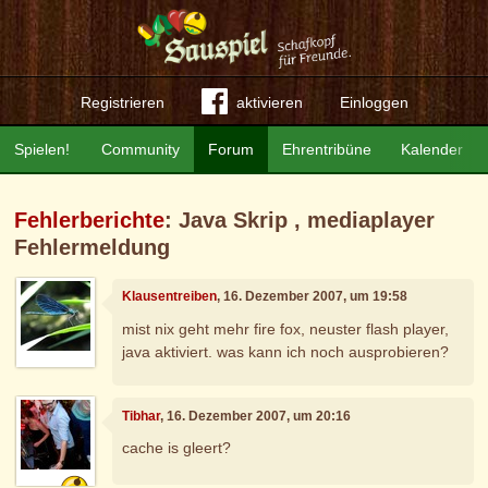
Registrieren
aktivieren
Einloggen
Spielen!
Community
Forum
Ehrentribüne
Kalender
Fehlerberichte
: Java Skrip , mediaplayer
Fehlermeldung
Klausentreiben
, 16. Dezember 2007, um 19:58
mist nix geht mehr fire fox, neuster flash player,
java aktiviert. was kann ich noch ausprobieren?
Tibhar
, 16. Dezember 2007, um 20:16
cache is gleert?