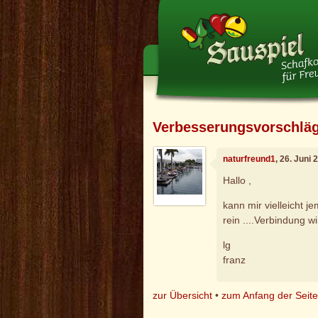
Verbesserungsvorschlä
naturfreund1
, 26. Juni
Hallo ,
kann mir vielleicht 
rein ....Verbindung w
lg
franz
zur Übersicht
•
zum Anfang der Seit