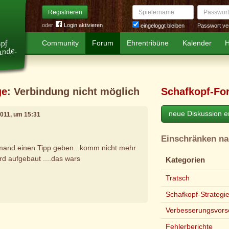
Spielername
Passwort
Registrieren
oder
Login aktivieren
Passwort ve
eingeloggt bleiben
Community
Forum
Ehrentribüne
Kalender
H
ge
: Verbindung nicht möglich
Schafkopf-Fo
neue Diskussion er
 2011, um 15:31
Einschränken n
jemand einen Tipp geben...komm nicht mehr
ird aufgebaut ....das wars
Kategorien
Tratsch
Schafkopf-Strategi
Verbesserungsvors
e
Fehlerberichte