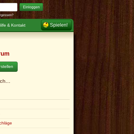
Einloggen
rgessen?
Spielen!
ilfe & Kontakt
rum
stellen
ach…
e
chläge