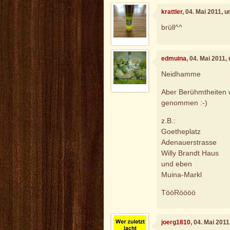
krattler
, 04. Mai 2011, 
brüll^^
edmuina
, 04. Mai 2011,
Neidhamme
Aber Berühmtheiten
genommen :-)
z.B.:
Goetheplatz
Adenauerstrasse
Willy Brandt Haus
und eben
Muina-Markl
TööRöööö
joerg1810
, 04. Mai 201