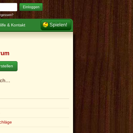
Einloggen
rgessen?
Spielen!
ilfe & Kontakt
rum
stellen
ach…
e
chläge