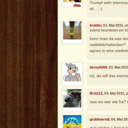
Trumpf sehr interes
ist... ;-)
krattler
, 03. Mai 2011, 
zuletzt bearbeitet am 0
kann man da was ände
nadelstichattacken?
agnes in eine eisdiele
berny6969
, 03. Mai 20
nö, da will das eismon
Brot112
, 03. Mai 2011,
was wo wer wie hä? Ic
grubhoerndl
, 04. Mai 2
mal wieder a bissal n