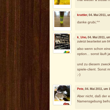
krattler
, 04. Mai 2011, 
danke grubi,^^
k_Uno
, 04. Mai 2011, u
zuletzt bearbeitet am 0
also wenn schon eine 
option... sonst läuft 
und zu diesem zweck,
spiele-client. Sonst 
;-)
Pete
, 04. Mai 2011, um 
Aber nicht, daß der 
Namensgebung befragt