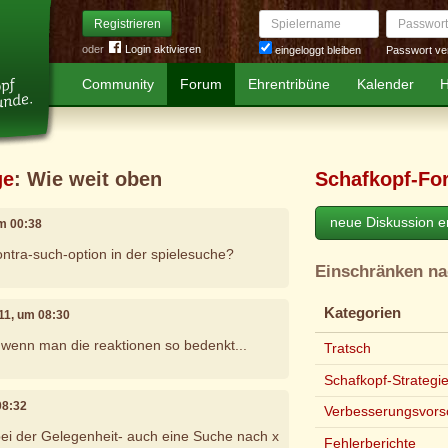
Spielername
Passwort
Registrieren
oder
Login aktivieren
Passwort ve
eingeloggt bleiben
Community
Forum
Ehrentribüne
Kalender
H
ge
: Wie weit oben
Schafkopf-Fo
neue Diskussion er
um 00:38
kontra-such-option in der spielesuche?
Einschränken n
Kategorien
011, um 08:30
, wenn man die reaktionen so bedenkt...
Tratsch
Schafkopf-Strategi
08:32
Verbesserungsvors
bei der Gelegenheit- auch eine Suche nach x
Fehlerberichte