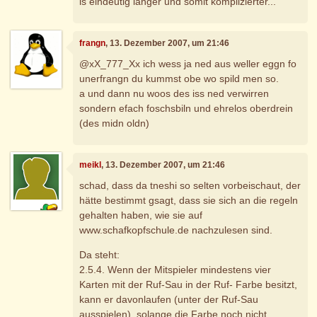
is eindeutig länger und somit komplizierter...
frangn
, 13. Dezember 2007, um 21:46
@xX_777_Xx ich wess ja ned aus weller eggn fo
unerfrangn du kummst obe wo spild men so.
a und dann nu woos des iss ned verwirren
sondern efach foschsbiln und ehrelos oberdrein
(des midn oldn)
meikl
, 13. Dezember 2007, um 21:46
schad, dass da tneshi so selten vorbeischaut, der
hätte bestimmt gsagt, dass sie sich an die regeln
gehalten haben, wie sie auf
www.schafkopfschule.de nachzulesen sind.
Da steht:
2.5.4. Wenn der Mitspieler mindestens vier
Karten mit der Ruf-Sau in der Ruf- Farbe besitzt,
kann er davonlaufen (unter der Ruf-Sau
ausspielen), solange die Farbe noch nicht