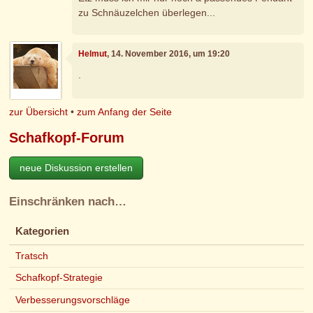
zu Schnäuzelchen überlegen...
Helmut
, 14. November 2016, um 19:20
.
zur Übersicht
•
zum Anfang der Seite
Schafkopf-Forum
neue Diskussion erstellen
Einschränken nach…
Kategorien
Tratsch
Schafkopf-Strategie
Verbesserungsvorschläge