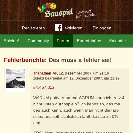
Registrieren
aktivieren
Einloggen
Spielen!
Community
Forum
Ehrentribüne
Kalender
Fehlerberichte
: Des muss a fehler sei!
Thanathan_vF
, 12. Dezember 2007, um 21:16
zuletzt bearbeitet am 12. Dezember 2007, um 21:19
#4.457.312
WARUM gottverdammd WARUM kann ich trotz 4
nicht unten durchspieln? ich kenns so, das ma
des auch kann, auch wenn man nicht die farb
selba anspielt..schließlich läuft die sau zu 0%
ned...
ARG, hinzu kommt des des spiel nur deswegen