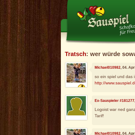
Tratsch
: wer würde sow
Michael010982
, 04. Ap
so ein spiel und das i
http://www.sauspiel.
Ex-Sauspieler #181277
Logoist war ned ganz
Tarif!
Michael010982
, 04. Ap