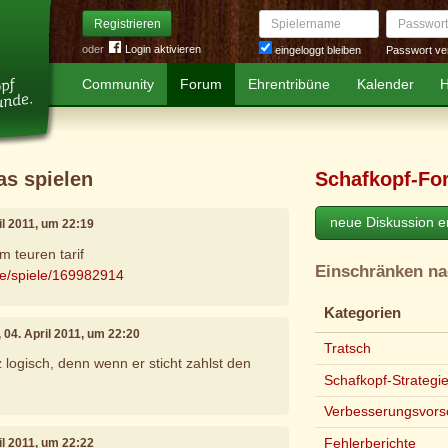
Spielername
Passwort
Registrieren
oder
Login aktivieren
Passwort ve
eingeloggt bleiben
Community
Forum
Ehrentribüne
Kalender
H
as spielen
Schafkopf-Fo
neue Diskussion er
ril 2011, um 22:19
m teuren tarif
Einschränken n
de/spiele/169982914
Kategorien
, 04. April 2011, um 22:20
Tratsch
 logisch, denn wenn er sticht zahlst den
Schafkopf-Strategi
Verbesserungsvors
Fehlerberichte
ril 2011, um 22:22