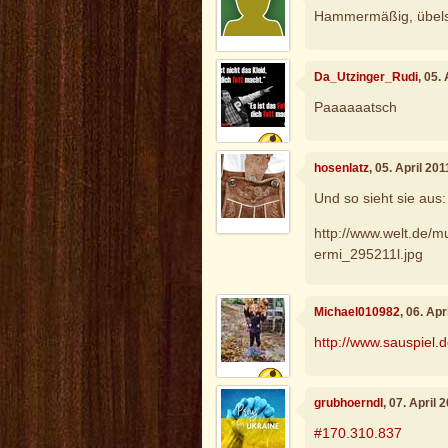
Hammermäßig, übelst
Da_Utzinger_Rudi
, 05.
Paaaaaatsch
hosenlatz
, 05. April 20
Und so sieht sie aus:
http://www.welt.de/
ermi_295211l.jpg
Michael010982
, 06. Ap
http://www.sauspiel.
grubhoerndl
, 07. April
#170.310.837