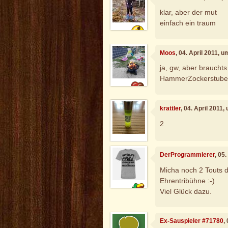
klar, aber der mut
einfach ein traum
Moos
, 04. April 2011, 
ja, gw, aber brauchts
HammerZockerstubenS
krattler
, 04. April 2011,
2
DerProgrammierer
, 05
Micha noch 2 Touts 
Ehrentribühne :-)
Viel Glück dazu.
Ex-Sauspieler #71780
,