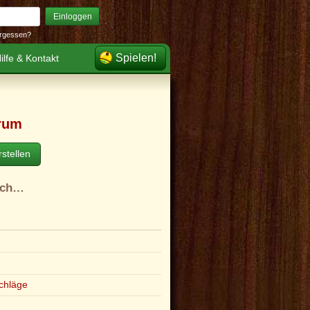
Einloggen
rgessen?
Spielen!
ilfe & Kontakt
rum
stellen
ach…
e
chläge