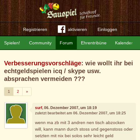
Registrieren
aktivieren
Einloggen
Spielen!
Community
Forum
Ehrentribüne
Kalender
Verbesserungsvorschläge
: wie wollt ihr bei
echtgeldspielen icq / skype usw.
absprachen vermeiden ???
Weiter
1
2
»
surf
, 06. Dezember 2007, um 18:19
zuletzt bearbeitet am 06. Dezember 2007, um 18:25
wenn ma zb mit 3 andren nen tisch abzocken
will, kann mann durch stoss und gegenstoss oder
setzten mit nix bei solos sehr leicht geld