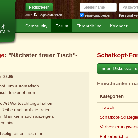
Spielername
Passwort
Registrieren
oder
Login aktivieren
Passwort ve
eingeloggt bleiben
Community
Forum
Ehrentribüne
Kalender
H
ge
: "Nächster freier Tisch"-
Schafkopf-Fo
neue Diskussion er
um 22:05
Einschränken n
nopf, um automatisch
isch teilzunehmen.
Kategorien
e Art Warteschlange halten,
Tratsch
r Reihe nach auf die freien
en. Man kann auch anzeigen,
Schafkopf-Strategi
nem sind.
Verbesserungsvors
selig, einen Tisch für
Fehlerberichte