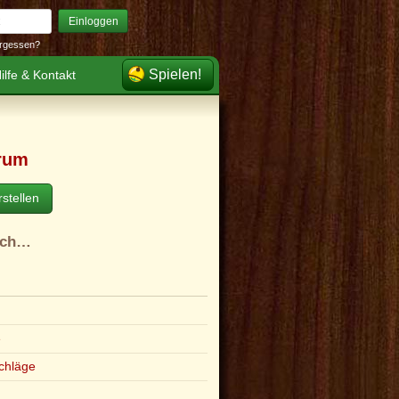
Einloggen
rgessen?
Spielen!
ilfe & Kontakt
rum
stellen
ach…
e
chläge