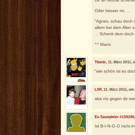
Dir an Monat schenkt
Oder besser no ....
"Agnes, schau doch m
allem bei dem Alter 
... Schenk dem doch 
^^ Mario
Titanic
, 11. März 2011,
"wie schön ist es doc
LXR
, 11. März 2011, um
aba nix gegen de weib
Ex-Sauspieler #159296
Ist B-I-N-G-O nicht in