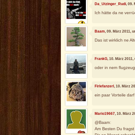
Da_Utzinger_Rudi
, 09.
Ich hätte da ne verrü
Baam
, 09. März 2011, 
Das ist wirklich ne Al
FrankG
, 10. März 2011,
oder in nem flugzeug.
Firlefanzerl
, 10. März 2
ein paar Vorteile dar
Mario19667
, 10. März 
@Baam:
Am Besten Du fragst 