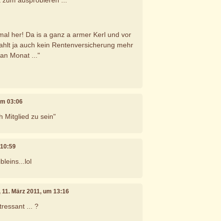
 zum ausprobieren ...
al her! Da is a ganz a armer Kerl und vor
zahlt ja auch kein Rentenversicherung mehr
an Monat ..."
 um 03:06
h Mitglied zu sein"
 10:59
leins...lol
, 11. März 2011, um 13:16
tressant ... ?