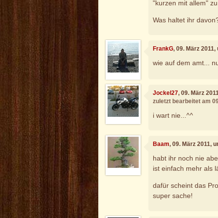
"kurzen mit allem" zu
Was haltet ihr davon
FrankG
, 09. März 2011,
wie auf dem amt... 
Jockel27
, 09. März 201
zuletzt bearbeitet am 0
i wart nie...^^
Baam
, 09. März 2011, 
habt ihr noch nie ab
ist einfach mehr als lä
dafür scheint das Pr
super sache!