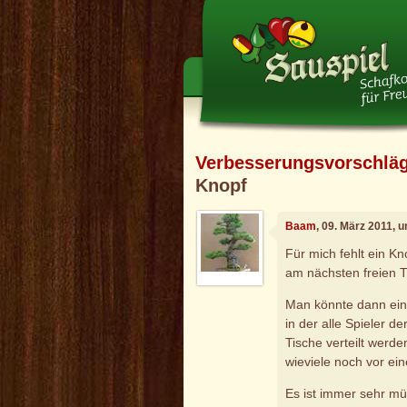
Verbesserungsvorschlä
Knopf
Baam
, 09. März 2011, 
Für mich fehlt ein K
am nächsten freien T
Man könnte dann ein
in der alle Spieler de
Tische verteilt werd
wieviele noch vor ei
Es ist immer sehr müh