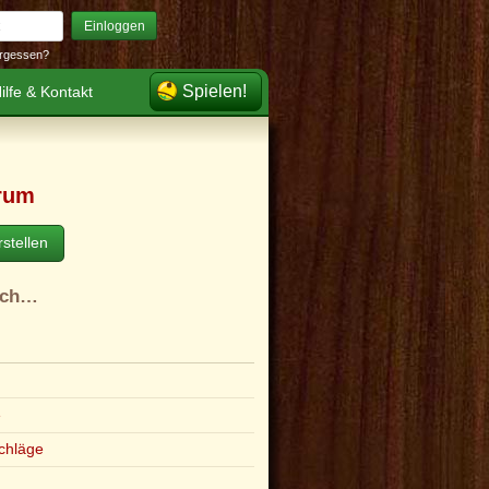
Einloggen
rgessen?
Spielen!
ilfe & Kontakt
rum
stellen
ach…
e
chläge