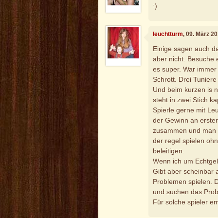
:)
leuchtturm
, 09. März 2
Einige sagen auch da
aber nicht. Besuche e
es super. War immer 
Schrott. Drei Tuniere 
Und beim kurzen is n
steht in zwei Stich k
Spierle gerne mit Le
der Gewinn an erste
zusammen und man k
der regel spielen ohn
beleitigen.
Wenn ich um Echtgeld
Gibt aber scheinbar 
Problemen spielen. D
und suchen das Prob
Für solche spieler e