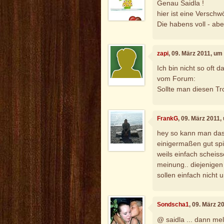
Genau Saidla !
hier ist eine Verschw
Die habens voll - aber
zapi
, 09. März 2011, um
Ich bin nicht so oft
vom Forum:
Sollte man diesen Tro
FrankG
, 09. März 2011,
hey so kann man das
einigermaßen gut spi
weils einfach scheisse
meinung.. diejenigen
sollen einfach nicht 
Sondscha1
, 09. März 2
@ saidla ... dann me