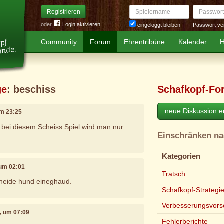
Spielername
Passwort
Registrieren
oder
Login aktivieren
Passwort ve
eingeloggt bleiben
Community
Forum
Ehrentribüne
Kalender
H
ge
: beschiss
Schafkopf-Fo
neue Diskussion er
um 23:25
 bei diesem Scheiss Spiel wird man nur
Einschränken n
Kategorien
 um 02:01
Tratsch
cheide hund eineghaud.
Schafkopf-Strategi
Verbesserungsvors
1, um 07:09
Fehlerberichte