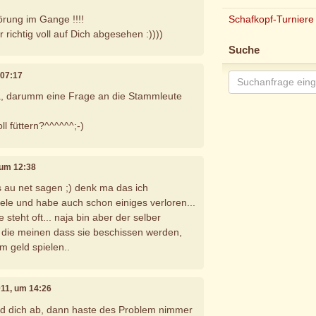
Schafkopf-Turniere
örung im Gange !!!!
 richtig voll auf Dich abgesehen :))))
Suche
 07:17
 da, darumm eine Frage an die Stammleute
ll füttern?^^^^^^;-)
 um 12:38
 au net sagen ;) denk ma das ich
ele und habe auch schon einiges verloren...
 steht oft... naja bin aber der selber
 die meinen dass sie beschissen werden,
um geld spielen..
011, um 14:26
ld dich ab, dann haste des Problem nimmer