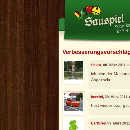
Verbesserungsvorschlä
Saidla
, 08. März 2011, 
ich binn der Meinung
Abgezockt
kennidi
, 09. März 2011,
host wieder paar gs
EarlGrey
, 09. März 201