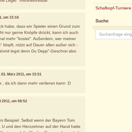
ine Leger "mithineinreisse".
Schafkopf-Turniere
11, um 15:16
Suche
ck habe, dass ein Spieler einen Grund zum
cht nur gerne Knöpfe drückt, kann ich auch
mal mehr "kostet". Außerdem, wer meiner
 klopft, nützt auf Dauer allen außer sich -
Womit legst denn Du Depp"-Geschrei also
, 02. März 2011, um 15:51
ix , da ich dann mehr verlieren kann :D
il 2011, um 08:52
rs Beispiel. Selbst wenn der Bayern Tom
O, U und den Herzzehner auf der Hand hatte