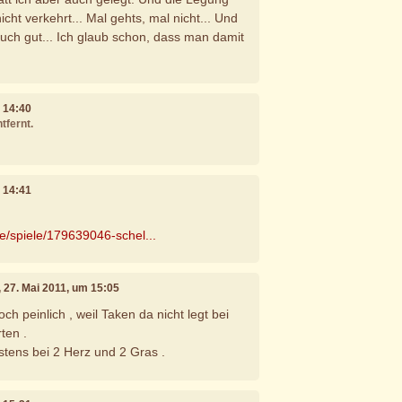
icht verkehrt... Mal gehts, mal nicht... Und
auch gut... Ich glaub schon, dass man damit
m 14:40
tfernt.
m 14:41
de/spiele/179639046-schel...
, 27. Mai 2011, um 15:05
och peinlich , weil Taken da nicht legt bei
ten .
stens bei 2 Herz und 2 Gras .