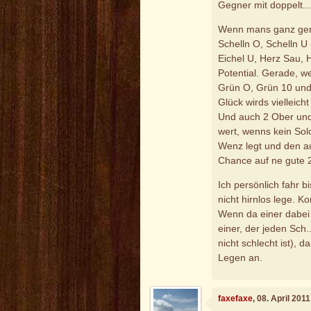
Gegner mit doppelt..
Wenn mans ganz gena
Schelln O, Schelln U 
Eichel U, Herz Sau, H
Potential. Gerade, w
Grün O, Grün 10 und E
Glück wirds vielleicht
Und auch 2 Ober und 
wert, wenns kein Sol
Wenz legt und den auc
Chance auf ne gute 
Ich persönlich fahr b
nicht hirnlos lege. K
Wenn da einer dabei i
einer, der jeden Sch.
nicht schlecht ist), 
Legen an.
faxefaxe
, 08. April 201