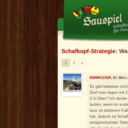
Schafkopf-Strategie
: Wa
Weiter
1
2
»
BMWR1100R
, 02. März
Es gibt teilweise rec
Darf man legen mit 2
2-3 Ober? Ich denke 
laufen, wenn im erste
bzw. im letzteren Fal
hat. Jedoch ist Schaf
entsprechender Toler