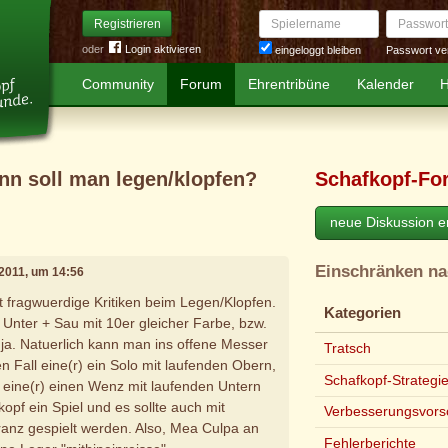
Spielername
Passwort
Registrieren
oder
Login aktivieren
Passwort ve
eingeloggt bleiben
Community
Forum
Ehrentribüne
Kalender
H
nn soll man legen/klopfen?
Schafkopf-Fo
neue Diskussion er
Einschränken n
 2011, um 14:56
ht fragwuerdige Kritiken beim Legen/Klopfen.
Kategorien
 Unter + Sau mit 10er gleicher Farbe, bzw.
ja. Natuerlich kann man ins offene Messer
Tratsch
n Fall eine(r) ein Solo mit laufenden Obern,
Schafkopf-Strategi
l eine(r) einen Wenz mit laufenden Untern
kopf ein Spiel und es sollte auch mit
Verbesserungsvors
anz gespielt werden. Also, Mea Culpa an
Fehlerberichte