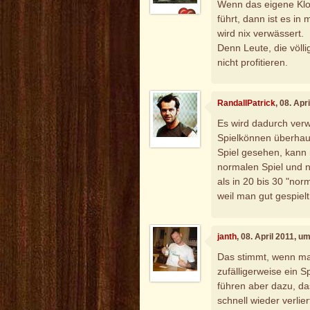
Wenn das eigene Klo
führt, dann ist es in
wird nix verwässert.
Denn Leute, die völli
nicht profitieren.
RandallPatrick
, 08. Apr
Es wird dadurch ver
Spielkönnen überhaup
Spiel gesehen, kann
normalen Spiel und 
als in 20 bis 30 "nor
weil man gut gespielt
janth
, 08. April 2011, u
Das stimmt, wenn ma
zufälligerweise ein S
führen aber dazu, d
schnell wieder verlier