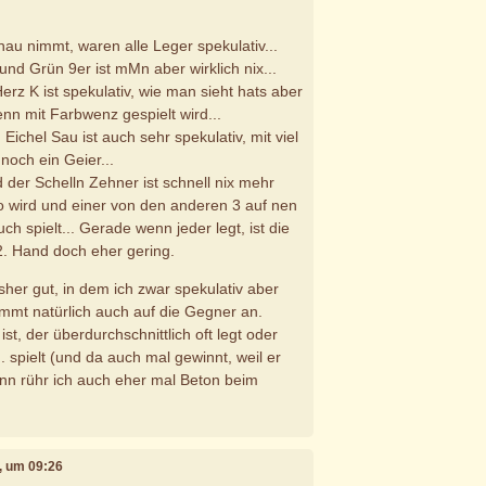
.
u nimmt, waren alle Leger spekulativ...
und Grün 9er ist mMn aber wirklich nix...
erz K ist spekulativ, wie man sieht hats aber
enn mit Farbwenz gespielt wird...
ichel Sau ist auch sehr spekulativ, mit viel
 noch ein Geier...
der Schelln Zehner ist schnell nix mehr
o wird und einer von den anderen 3 auf nen
h spielt... Gerade wenn jeder legt, ist die
2. Hand doch eher gering.
isher gut, in dem ich zwar spekulativ aber
ommt natürlich auch auf die Gegner an.
st, der überdurchschnittlich oft legt oder
.. spielt (und da auch mal gewinnt, weil er
dann rühr ich auch eher mal Beton beim
1, um 09:26