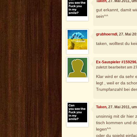
Taken
, 27. Mai 2011, u
gut erkannt, damit wi
sein^^
grubhoerndl
, 27. Mai 2
taken, wolltest du ke
Ex-Sauspieler #159296
zuletzt bearbeitet am 2
Klar wird er da sehr 
legt , weil er da sch
Trumpfanzahl bei den 
Taken
, 27. Mai 2011, u
unsinnig mit dir hier
tisch kommen und do
legen^^
oder du spielst einfa