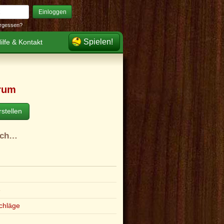
Einloggen
rgessen?
Spielen!
ilfe & Kontakt
rum
stellen
ach…
e
chläge