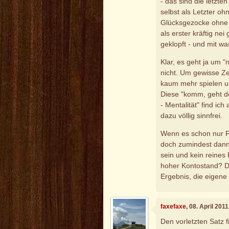
- das sind die letzte
selbst als Letzter oh
Glücksgezocke ohne 
als erster kräftig ne
geklopft - und mit w
Klar, es geht ja um 
nicht. Um gewisse Z
kaum mehr spielen un
Diese "komm, geht do
- Mentalität" find ic
dazu völlig sinnfrei.
Wenn es schon nur Pu
doch zumindest dann 
sein und kein reines
hoher Kontostand? D
Ergebnis, die eigene S
faxefaxe
, 08. April 201
Den vorletzten Satz f