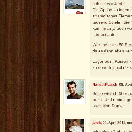
seh ich wie Janth.
Die Option zu legen 
strategisches Elemen
tausend Spielen die r
kann man ja auch was
interessanter.
Wer mehr als 50 Proz
da es dann eben keine
Leger beim Kurzen ka
zu dem Beispiel nix 
RandallPatrick
, 08. Apr
Sollte wirklich öfter
recht. Und mein leger
auch klar. Danke.
janth
, 08. April 2011, u
mit deinen 2 obern h