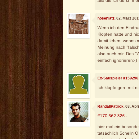
alle die ich durch me
hosenlatz
, 02. März 20
Wenn ich den Eindru
Klopfen hatte und ni
damit leben, wenns 
Meinung nach "falsch"
also auch mir. Das "
einfach ignorieren:-)
Ex-Sauspieler #159296
Ich klopfe gern mit n
RandallPatrick
, 08. Apr
#170.562.326
-
hier mal ein besonde
tatsächlich Schelln 