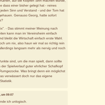
n Karten, auf die Klopfen Sinn machen würde,
ne dass einer bisher gelegt hat - reines
jeden Sinn und Verstand - und der Tom hat
i gehauen. Genauso Georg, hatte sofort
as?
"nix". - Das stimmt meiner Meinung nach
eiten kann man im Vereinsheim einfach
d bleibt die Wirtschaft einfach erste Wahl.
ch um nix, also haun wir mal so richtig rein
h allerdings langsam mehr als nervig und noch
nkte sind, um die man spielt, dann sollte
der Spielverlauf guter ehrlicher Schafkopf
 Rumgezocke. Was bringt denn ein möglichst
as verwässert doch nur das eigene
tatistik.
1, um 09:07
inde ich unlogisch.