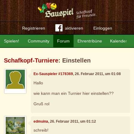
Registrieren
aktivieren
Einloggen
Spielen!
Community
Forum
Ehrentribüne
Kalender
Schafkopf-Turniere
: Einstellen
Ex-Sauspieler #178369
, 26. Februar 2011, um 01:08
Hallo
wie kann man ein Turnier hier einstellen??
Gruß rol
edmuina
, 26. Februar 2011, um 01:12
schreib!