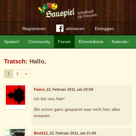
Registrieren
aktivieren
Einloggen
Spielen!
Community
Forum
Ehrentribüne
Kalender
Tratsch
: Hallo,
Weiter
1
2
»
Fuoco
, 22. Februar 2011, um 20:59
ich bin neu hier!
Bin schon ganz gespannt was mich hier alles
erwartet...
Brot112
, 22. Februar 2011, um 21:00