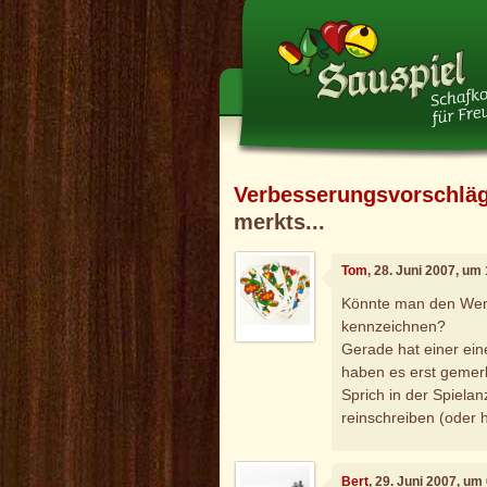
Verbesserungsvorschlä
merkts...
Tom
, 28. Juni 2007, um
Könnte man den Wenz
kennzeichnen?
Gerade hat einer ein
haben es erst gemerk
Sprich in der Spiela
reinschreiben (oder 
Bert
, 29. Juni 2007, um