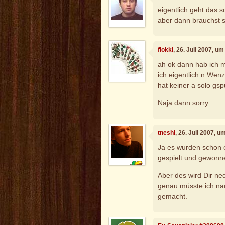
eigentlich geht das s
aber dann brauchst s
flokki
, 26. Juli 2007, u
ah ok dann hab ich mi
ich eigentlich n Wenz 
hat keiner a solo gspu
Naja dann sorry....
tneshi
, 26. Juli 2007, u
Ja es wurden schon e
gespielt und gewonne
Aber des wird Dir ne
genau müsste ich nac
gemacht.