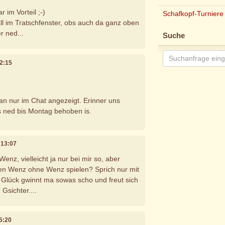
r im Vorteil ;-)
Schafkopf-Turniere
all im Tratschfenster, obs auch da ganz oben
er ned...
Suche
12:15
n nur im Chat angezeigt. Erinner uns
 ned bis Montag behoben is.
m 13:07
nz, vielleicht ja nur bei mir so, aber
en Wenz ohne Wenz spielen? Sprich nur mit
 Glück gwinnt ma sowas scho und freut sich
Gsichter....
15:20