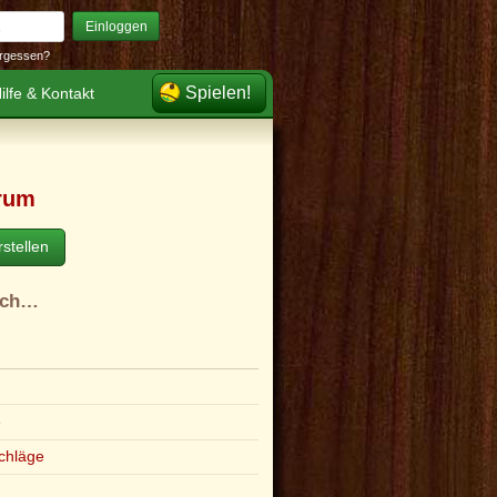
Einloggen
rgessen?
Spielen!
ilfe & Kontakt
rum
stellen
ach…
e
chläge