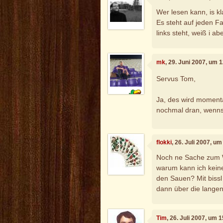
Wer lesen kann, is kla
Es steht auf jeden F
links steht, weiß i ab
mk
, 29. Juni 2007, um 
Servus Tom,
Ja, des wird momenta
nochmal dran, wenns
flokki
, 26. Juli 2007, u
Noch ne Sache zum We
warum kann ich kein
den Sauen? Mit bissl
dann über die langen 
Tim
, 26. Juli 2007, um 