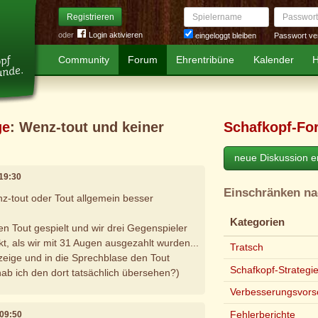
Spielername
Passwort
Registrieren
oder
Login aktivieren
Passwort ve
eingeloggt bleiben
Community
Forum
Ehrentribüne
Kalender
H
ge
: Wenz-tout und keiner
Schafkopf-Fo
neue Diskussion er
 19:30
Einschränken n
-tout oder Tout allgemein besser
Kategorien
en Tout gespielt und wir drei Gegenspieler
t, als wir mit 31 Augen ausgezahlt wurden...
Tratsch
nzeige und in die Sprechblase den Tout
Schafkopf-Strategi
hab ich den dort tatsächlich übersehen?)
Verbesserungsvors
Fehlerberichte
 09:50