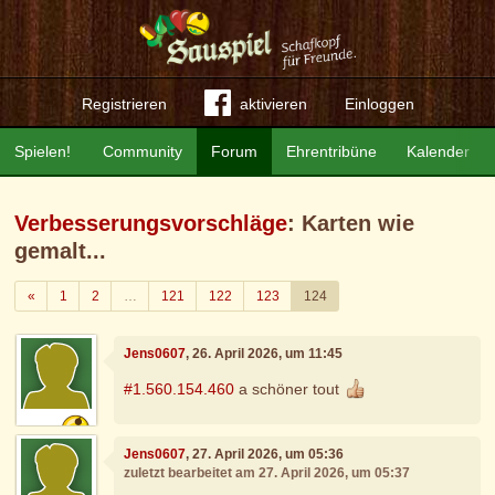
Registrieren
aktivieren
Einloggen
Spielen!
Community
Forum
Ehrentribüne
Kalender
Verbesserungsvorschläge
: Karten wie
gemalt...
Zurück
«
1
2
…
121
122
123
124
Jens0607
, 26. April 2026, um 11:45
#1.560.154.460
a schöner tout
Jens0607
, 27. April 2026, um 05:36
zuletzt bearbeitet am 27. April 2026, um 05:37