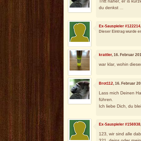
Tritt näher, er is kürz
du denkst ...
Ex-Sauspieler #122214
Dieser Eintrag wurde en
krattler
, 16. Februar 20
war klar, wohin dieser 
Brot112
, 16. Februar 2
Lass mich Deinen Ha
führen.
Ich liebe Dich, du ble
Ex-Sauspieler #156938
123, wir sind alle dab
321, deins oder mei