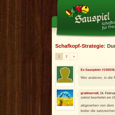
Schafkopf-Strategie
: D
Weiter
1
2
»
Ex-Sauspieler #156938
Wer anderen, in die M
grubhoerndl
, 16. Febru
zuletzt bearbeitet am 1
abgesehen von dem te
leider die satzzeich