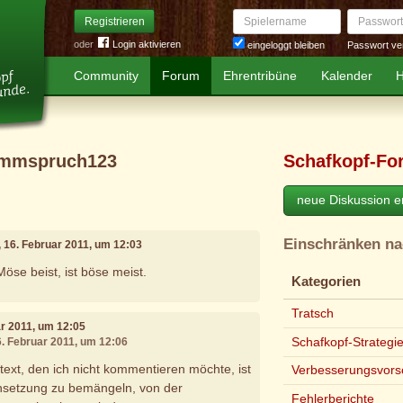
Spielername
Passwort
Registrieren
oder
Login aktivieren
Passwort ve
eingeloggt bleiben
Community
Forum
Ehrentribüne
Kalender
H
ummspruch123
Schafkopf-Fo
neue Diskussion er
Einschränken n
, 16. Februar 2011, um 12:03
öse beist, ist böse meist.
Kategorien
Tratsch
ar 2011, um 12:05
Schafkopf-Strategi
6. Februar 2011, um 12:06
xt, den ich nicht kommentieren möchte, ist
Verbesserungsvors
ensetzung zu bemängeln, von der
Fehlerberichte