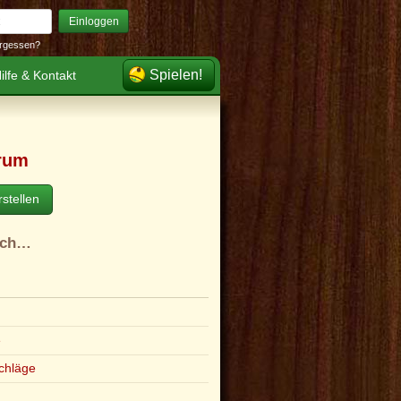
Einloggen
rgessen?
Spielen!
ilfe & Kontakt
rum
stellen
ach…
e
chläge