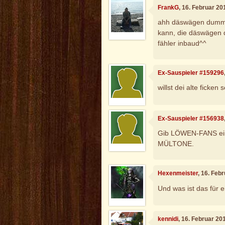
FrankG
, 16. Februar 20
ahh däswägen dummsp
kann, die däswägen 
fähler inbaud^^
Ex-Sauspieler #159296
willst dei alte ficke
Ex-Sauspieler #156938
Gib LÖWEN-FANS ein
MÜLTONE.
Hexenmeister
, 16. Feb
Und was ist das für 
kennidi
, 16. Februar 20