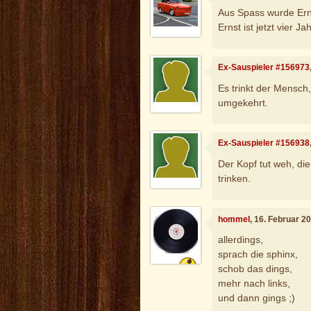
Aus Spass wurde Ern
Ernst ist jetzt vier Jah
Ex-Sauspieler #156973
Es trinkt der Mensch,
umgekehrt.
Ex-Sauspieler #156938
Der Kopf tut weh, die
trinken.
hommel
, 16. Februar 2
allerdings,
sprach die sphinx,
schob das dings,
mehr nach links,
und dann gings ;)