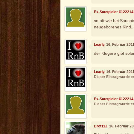
Ex-Sauspieler #122214
so oft wie bei Sauspi
neugeborenes Kind...
Learly
, 16. Februar 201
der Klügere gibt sola
Learly
, 16. Februar 201
Dieser Eintrag wurde en
Ex-Sauspieler #122214
Dieser Eintrag wurde en
Brot112
, 16. Februar 2