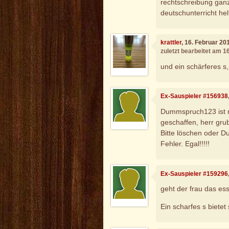
rechtschreibung gan
deutschunterricht he
krattler
, 16. Februar 20
zuletzt bearbeitet am 1
und ein schärferes s,
Ex-Sauspieler #156938
Dummspruch123 ist n
geschaffen, herr grub
Bitte löschen oder 
Fehler. Egal!!!!!
Ex-Sauspieler #159296
geht der frau das e
Ein scharfes s bietet