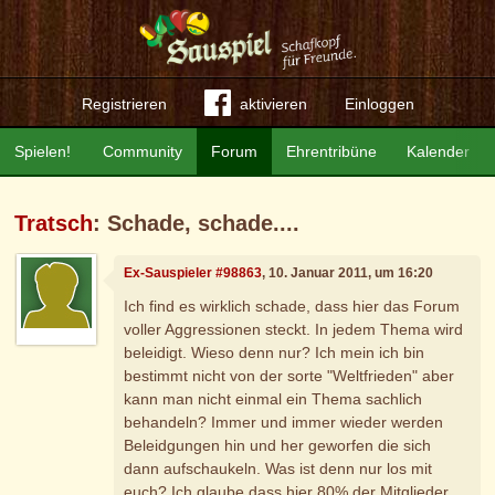
Registrieren
aktivieren
Einloggen
Spielen!
Community
Forum
Ehrentribüne
Kalender
Tratsch
: Schade, schade....
Ex-Sauspieler #98863
, 10. Januar 2011, um 16:20
Ich find es wirklich schade, dass hier das Forum
voller Aggressionen steckt. In jedem Thema wird
beleidigt. Wieso denn nur? Ich mein ich bin
bestimmt nicht von der sorte "Weltfrieden" aber
kann man nicht einmal ein Thema sachlich
behandeln? Immer und immer wieder werden
Beleidgungen hin und her geworfen die sich
dann aufschaukeln. Was ist denn nur los mit
euch? Ich glaube dass hier 80% der Mitglieder