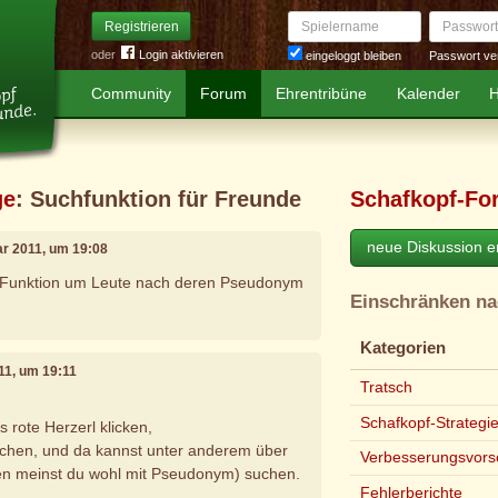
Spielername
Passwort
Registrieren
oder
Login aktivieren
Passwort ve
eingeloggt bleiben
Community
Forum
Ehrentribüne
Kalender
H
ge
: Suchfunktion für Freunde
Schafkopf-Fo
neue Diskussion er
ar 2011, um 19:08
e Funktion um Leute nach deren Pseudonym
Einschränken n
Kategorien
011, um 19:11
Tratsch
Schafkopf-Strategi
 rote Herzerl klicken,
chen, und da kannst unter anderem über
Verbesserungsvors
n meinst du wohl mit Pseudonym) suchen.
Fehlerberichte