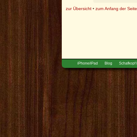
zur Übersicht
•
zum Anfang der Seit
iPhone/iPad
Blog
Schafkopf 