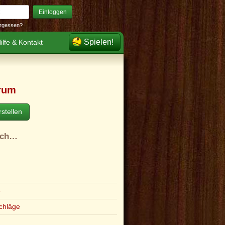
Einloggen
rgessen?
Spielen!
ilfe & Kontakt
rum
stellen
ach…
e
chläge