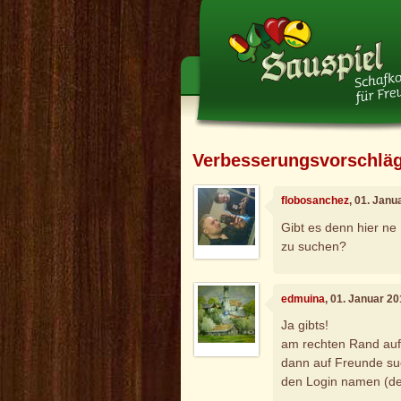
Verbesserungsvorschlä
flobosanchez
, 01. Janu
Gibt es denn hier n
zu suchen?
edmuina
, 01. Januar 2
Ja gibts!
am rechten Rand aufs
dann auf Freunde su
den Login namen (de